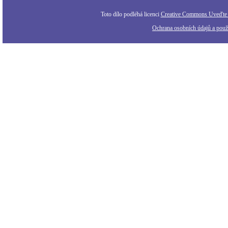
Toto dílo podléhá licenci
Creative Commons Uveďte a
Ochrana osobních údajů a použi