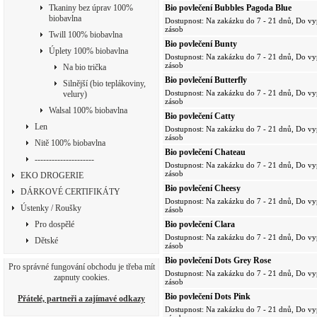
Bio povlečení Bubbles Pagoda Blue
Tkaniny bez úprav 100%
biobavlna
Dostupnost: Na zakázku do 7 - 21 dnů, Do vy
zásob
Twill 100% biobavlna
Bio povlečení Bunty
Úplety 100% biobavlna
Dostupnost: Na zakázku do 7 - 21 dnů, Do vy
zásob
Na bio trička
Bio povlečení Butterfly
Silnější (bio teplákoviny,
Dostupnost: Na zakázku do 7 - 21 dnů, Do vy
velury)
zásob
Walsal 100% biobavlna
Bio povlečení Catty
Len
Dostupnost: Na zakázku do 7 - 21 dnů, Do vy
zásob
Nitě 100% biobavlna
Bio povlečení Chateau
---------------------
Dostupnost: Na zakázku do 7 - 21 dnů, Do vy
zásob
EKO DROGERIE
Bio povlečení Cheesy
DÁRKOVÉ CERTIFIKÁTY
Dostupnost: Na zakázku do 7 - 21 dnů, Do vy
Ústenky / Roušky
zásob
Bio povlečení Clara
Pro dospělé
Dostupnost: Na zakázku do 7 - 21 dnů, Do vy
Dětské
zásob
Bio povlečení Dots Grey Rose
Pro správné fungování obchodu je třeba mít
Dostupnost: Na zakázku do 7 - 21 dnů, Do vy
zapnuty cookies.
zásob
Bio povlečení Dots Pink
Přátelé, partneři a zajímavé odkazy
Dostupnost: Na zakázku do 7 - 21 dnů, Do vy