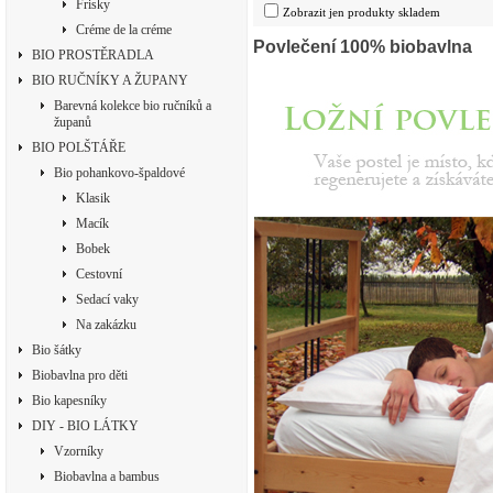
Frisky
Zobrazit jen produkty skladem
Créme de la créme
Povlečení 100% biobavlna
BIO PROSTĚRADLA
BIO RUČNÍKY A ŽUPANY
Barevná kolekce bio ručníků a
županů
BIO POLŠTÁŘE
Bio pohankovo-špaldové
Klasik
Macík
Bobek
Cestovní
Sedací vaky
Na zakázku
Bio šátky
Biobavlna pro děti
Bio kapesníky
DIY - BIO LÁTKY
Vzorníky
Biobavlna a bambus