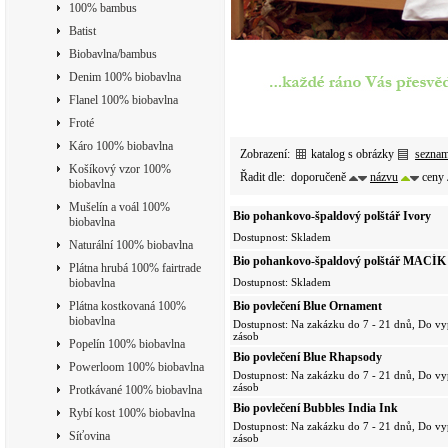
100% bambus
Batist
Biobavlna/bambus
Denim 100% biobavlna
Flanel 100% biobavlna
Froté
Káro 100% biobavlna
Zobrazení:
katalog s obrázky
sezna
Košíkový vzor 100%
Řadit dle:
doporučeně
názvu
ceny
biobavlna
Mušelín a voál 100%
Bio pohankovo-špaldový polštář Ivory
biobavlna
Dostupnost: Skladem
Naturální 100% biobavlna
Bio pohankovo-špaldový polštář MACÍK 
Plátna hrubá 100% fairtrade
(Ivory)
Dostupnost: Skladem
biobavlna
Bio povlečení Blue Ornament
Plátna kostkovaná 100%
biobavlna
Dostupnost: Na zakázku do 7 - 21 dnů, Do vy
zásob
Popelín 100% biobavlna
Bio povlečení Blue Rhapsody
Powerloom 100% biobavlna
Dostupnost: Na zakázku do 7 - 21 dnů, Do vy
zásob
Protkávané 100% biobavlna
Bio povlečení Bubbles India Ink
Rybí kost 100% biobavlna
Dostupnost: Na zakázku do 7 - 21 dnů, Do vy
Síťovina
zásob