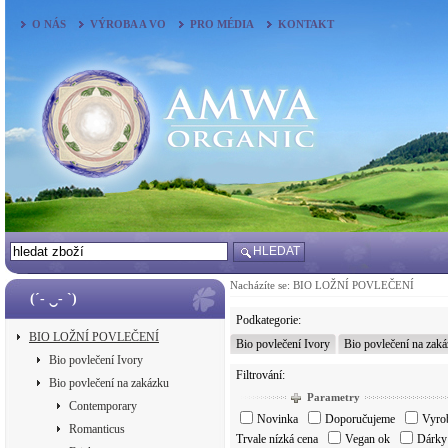
O NÁS
VÝROBA A VO
PRO MÉDIA
KONTAKT
HLEDAT
Nacházíte se:
BIO LOŽNÍ POVLEČENÍ
(´- ‿- `)
Podkategorie:
BIO LOŽNÍ POVLEČENÍ
Bio povlečení Ivory
Bio povlečení na zak
Bio povlečení Ivory
Filtrování:
Bio povlečení na zakázku
Parametry
Contemporary
Novinka
Doporučujeme
Vyrob
Romanticus
Trvale nízká cena
Vegan ok
Dárky 