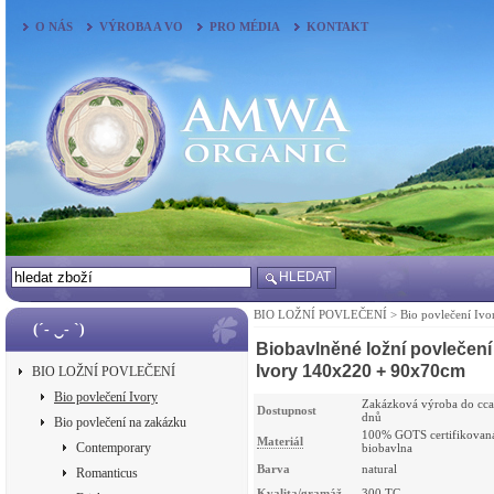
O NÁS
VÝROBA A VO
PRO MÉDIA
KONTAKT
HLEDAT
BIO LOŽNÍ POVLEČENÍ
>
Bio povlečení Ivo
(´- ‿- `)
Biobavlněné ložní povlečení
Ivory 140x220 + 90x70cm
BIO LOŽNÍ POVLEČENÍ
Bio povlečení Ivory
Zakázková výroba do cca
Dostupnost
dnů
Bio povlečení na zakázku
100% GOTS certifikovan
Materiál
Contemporary
biobavlna
Barva
natural
Romanticus
Kvalita/gramáž
300 TC