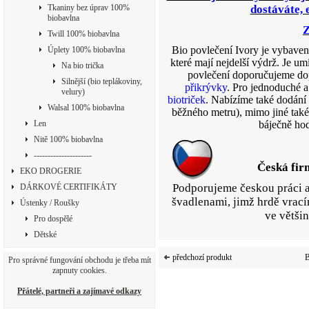
Tkaniny bez úprav 100%
dostáváte, e
biobavlna
Z
Twill 100% biobavlna
Bio povlečení Ivory je vybaven
Úplety 100% biobavlna
které mají nejdelší výdrž. Je u
Na bio trička
povlečení doporučujeme do
Silnější (bio teplákoviny,
přikrývky
. Pro jednoduché a
velury)
biotriček
. Nabízíme také dodání
Walsal 100% biobavlna
běžného metru), mimo jiné také
Len
báječně hod
Nitě 100% biobavlna
---------------------
Česká fir
EKO DROGERIE
Podporujeme českou práci a
DÁRKOVÉ CERTIFIKÁTY
švadlenami, jimž hrdě vrací
Ústenky / Roušky
ve většin
Pro dospělé
Dětské
předchozí produkt
B
Pro správné fungování obchodu je třeba mít
zapnuty cookies.
Přátelé, partneři a zajímavé odkazy