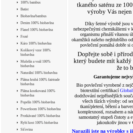
100% bambus
tkaného saténu ze 100
Batist
výroby Vás nejen 
Biobavlna/bambus
Denim 100% biobavlna
Díky šetrné výrobě jsou v
nebezpečnými chemikáliemi v k
Flanel 100% biobavlna
organismu přináší vítanou 
Froté
okamžiků našeho nejhlubšího od
Káro 100% biobavlna
povlečení pomáhá dobře si o
Košíkový vzor 100%
Dopřejte sobě i přírodě
biobavlna
který budete mít každý 
Mušelín a voál 100%
biobavlna
že to 
Naturální 100% biobavlna
Garantujeme nejvyšš
Plátna hrubá 100% fairtrade
biobavlna
Bio povlečení vyrobené z nejč
biotextilní certifikací
Global
Plátna kostkovaná 100%
biobavlna
dodržování nejpřísnějších souč
všech fázích výroby: od sem
Popelín 100% biobavlna
tkaní/pletení, bělení a barv
Powerloom 100% biobavlna
komplexností, rozsahem a ná
Protkávané 100% biobavlna
samostatný stupeň čistoty a e
jakoukoliv jinou v 
Rybí kost 100% biobavlna
Síťovina
Narazili jste na výrobky s j