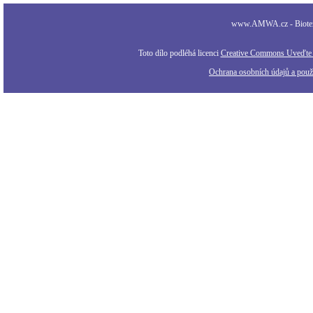
www.AMWA.cz - Biotexti
Toto dílo podléhá licenci
Creative Commons Uveďte a
Ochrana osobních údajů a použi