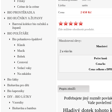
Frisky
Látka
satén
Créme de la créme
BIO PROSTĚRADLA
Cena
2 650 Kč
BIO RUČNÍKY A ŽUPANY
Barevná kolekce bio ručníků a
županů
Zde můžete ohodnotit produkt.
BIO POLŠTÁŘE
Bio pohankovo-špaldové
Množstevní slevy:
Klasik
Množství
Macík
2 a více ks
Bobek
Počet kusů
Cestovní
Cena/ks
Sedací vaky
Cena celkem s DP
Na zakázku
Bio šátky
Biobavlna pro děti
Popis zboží:
Bio kapesníky
DIY - BIO LÁTKY
Potřebujete jiný rozměr povla
Vaše povlečení
Vzorníky
Biobavlna a bambus
Hladivý dotek tohoto k