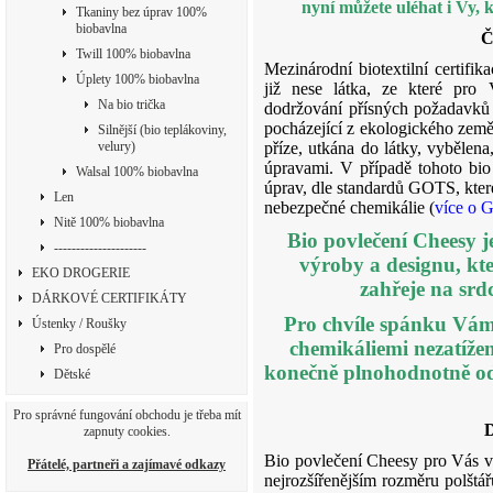
nyní můžete uléhat i Vy, 
Tkaniny bez úprav 100%
biobavlna
Č
Twill 100% biobavlna
Mezinárodní biotextilní certifi
Úplety 100% biobavlna
již nese látka, ze které pro 
Na bio trička
dodržování přísných požadavků 
pocházející z ekologického zeměd
Silnější (bio teplákoviny,
velury)
příze, utkána do látky, vybělena
úpravami. V případě tohoto bio
Walsal 100% biobavlna
úprav, dle standardů GOTS, které
Len
nebezpečné chemikálie (
více o
Nitě 100% biobavlna
Bio povlečení Cheesy j
---------------------
výroby a designu, kte
EKO DROGERIE
zahřeje na srdc
DÁRKOVÉ CERTIFIKÁTY
Pro chvíle spánku Vám 
Ústenky / Roušky
chemikáliemi nezatížen
Pro dospělé
konečně plnohodnotně od
Dětské
Pro správné fungování obchodu je třeba mít
D
zapnuty cookies.
Bio povlečení Cheesy pro Vás vy
Přátelé, partneři a zajímavé odkazy
nejrozšířenějším rozměru polšt