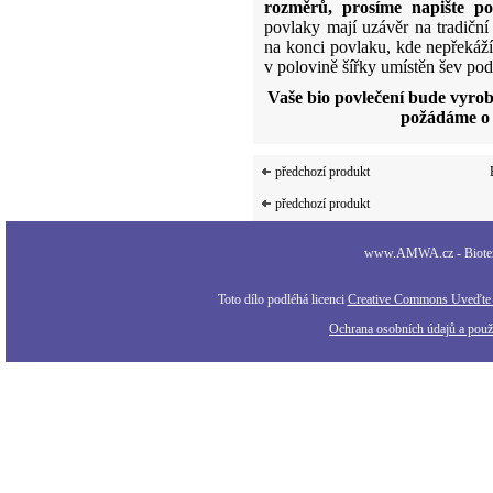
rozměrů, prosíme napište 
povlaky mají uzávěr na tradiční 
na konci povlaku, kde nepřekáží
v polovině šířky umístěn šev pod
Vaše bio povlečení bude vyrob
požádáme o 
předchozí produkt
předchozí produkt
www.AMWA.cz - Biotexti
Toto dílo podléhá licenci
Creative Commons Uveďte a
Ochrana osobních údajů a použi