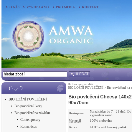
O NÁS
VÝROBA A VO
PRO MÉDIA
KONTAKT
HLEDAT
Biobavlna pro děti
(´- ‿- `)
BIO LOŽNÍ POVLEČENÍ
>
Bio povlečení na 
Bio povlečení Cheesy 140x2
BIO LOŽNÍ POVLEČENÍ
90x70cm
Bio povlečení Ivory
Na zakázku do 7 - 21 dnů, Do
Bio povlečení na zakázku
Dostupnost
vyprodání zásob
Contemporary
Materiál
100% biobavlna
Romanticus
Barva
GOTS certifikovaný potisk