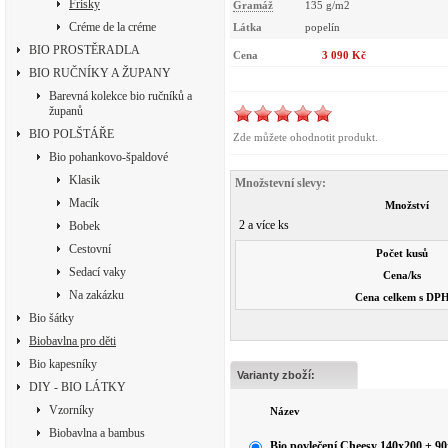
Frisky
Gramáž
135 g/m2
Créme de la créme
Látka
popelín
BIO PROSTĚRADLA
Cena
3 090 Kč
BIO RUČNÍKY A ŽUPANY
Barevná kolekce bio ručníků a
županů
BIO POLŠTÁŘE
Zde můžete ohodnotit produkt.
Bio pohankovo-špaldové
Klasik
Množstevní slevy:
Macík
Množství
2 a více ks
Bobek
Cestovní
Počet kusů
Sedací vaky
Cena/ks
Na zakázku
Cena celkem s DP
Bio šátky
Biobavlna pro děti
Bio kapesníky
Varianty zboží:
DIY - BIO LÁTKY
Vzorníky
Název
Biobavlna a bambus
Bio povlečení Cheesy 140x200 + 9