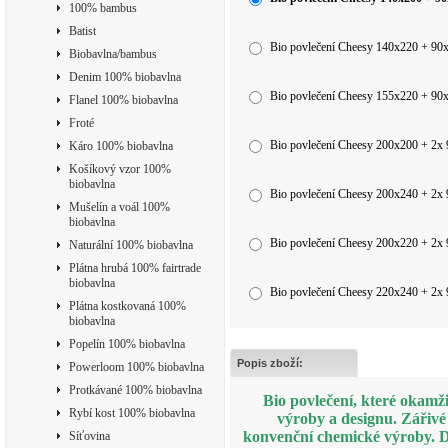
100% bambus
Batist
Bio povlečení Cheesy 140x220 + 9
Biobavlna/bambus
Denim 100% biobavlna
Bio povlečení Cheesy 155x220 + 9
Flanel 100% biobavlna
Froté
Bio povlečení Cheesy 200x200 + 2x
Káro 100% biobavlna
Košíkový vzor 100%
biobavlna
Bio povlečení Cheesy 200x240 + 2x
Mušelín a voál 100%
biobavlna
Bio povlečení Cheesy 200x220 + 2x
Naturální 100% biobavlna
Plátna hrubá 100% fairtrade
biobavlna
Bio povlečení Cheesy 220x240 + 2x
Plátna kostkovaná 100%
biobavlna
Popelín 100% biobavlna
Popis zboží:
Powerloom 100% biobavlna
Protkávané 100% biobavlna
Bio povlečení, které okamž
Rybí kost 100% biobavlna
výroby a designu. Zářivé
konvenční chemické výroby. D
Síťovina