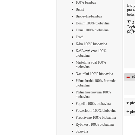
100% bambus
Bio p
Batist
pro z
boles
Biobavlna/bambus
Ti z
Denim 100% biobavlna
"vyh
Flanel 100% biobavlna
příj
Froté
Káro 100% biobavlna
Košíkový vzor 100%
biobavlna
Mušelín a voál 100%
biobavlna
Naturální 100% biobavlna
P
Plátna hrubá 100% fairtrade
biobavlna
Plátna kostkovaná 100%
biobavlna
pře
Popelín 100% biobavlna
Powerloom 100% biobavlna
pře
Protkávané 100% biobavlna
Rybí kost 100% biobavlna
Síťovina