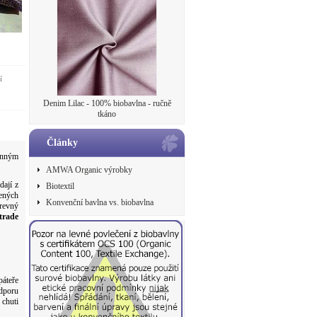
í
Denim Lilac - 100% biobavlna - ručně
tkáno
Články
ranným
AMWA Organic výrobky
dají z
Biotextil
cených
Konvenční bavlna vs. biobavlna
revný
trade
áteře
odporu
 chuti