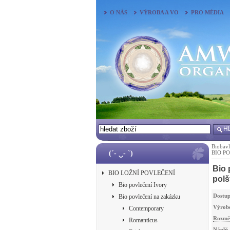
O NÁS
VÝROBA A VO
PRO MÉDIA
H
Biobavl
(´- ‿- `)
BIO P
Bio
BIO LOŽNÍ POVLEČENÍ
polš
Bio povlečení Ivory
Dostup
Bio povlečení na zakázku
Výrob
Contemporary
Rozmě
Romanticus
Náplň