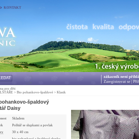
KONTAKT
zákazník není přihl
LEDAT
Zaregistrovat se
|
Při
na pro děti
OLŠTÁŘE
>
Bio pohankovo-špaldové
>
Klasik
 pohankovo-špaldový
tář Daisy
nost
Skladem
ek
Polštář se slupkami a povlak
ry
30 x 40 cm
bio pohankové a špaldové slupky