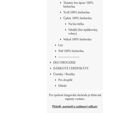
Tkaniny bez úprav 100%
biobavlna
Twill 100% biobavlna
Úplety 100% biobavlna
Na bio trička
Silnější (bio teplákoviny,
velury)
Walsal 100% biobavlna
Len
Nitě 100% biobavlna
---------------------
EKO DROGERIE
DÁRKOVÉ CERTIFIKÁTY
Ústenky / Roušky
Pro dospělé
Dětské
Pro správné fungování obchodu je třeba mít
zapnuty cookies.
Přátelé, partneři a zajímavé odkazy