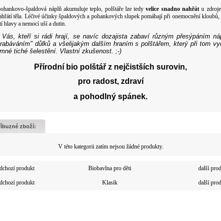
ohankovo-špaldová náplň akumuluje teplo, polštáře lze tedy
velice snadno nahřát
u zdroje
ahřátí těla. Léčivé účinky špaldových a pohankových slupek pomáhají při onemocnění kloubů, 
tí hlavy a nemocí uší a dutin.
 Vás, kteří si rádi hrají, se navíc dozajista zabaví různým přesýpáním ná
rabáváním" důlků a všelijakým dalším hraním s polštářem, který při tom v
emné tiché šelestění. Vlastní zkušenost. ;-)
Přírodní bio polštář z nejčistších surovin,
pro radost,
zdraví
a
pohodlný spánek
.
říbuzné zboží:
V této kategorii zatím nejsou žádné produkty.
dchozí produkt
Biobavlna pro děti
další pro
dchozí produkt
Klasik
další pro