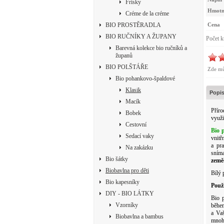
Frisky
Hmotn
Créme de la créme
BIO PROSTĚRADLA
Cena
BIO RUČNÍKY A ŽUPANY
Počet 
Barevná kolekce bio ručníků a
županů
BIO POLŠTÁŘE
Zde mů
Bio pohankovo-špaldové
Klasik
Popis
Macík
Příro
Bobek
využi
Cestovní
Bio 
Sedací vaky
vnitř
a pr
Na zakázku
sním
Bio šátky
země
Biobavlna pro děti
Bílý 
Bio kapesníky
Použi
DIY - BIO LÁTKY
Bio 
Vzorníky
během
a Vaš
Biobavlna a bambus
mnoho