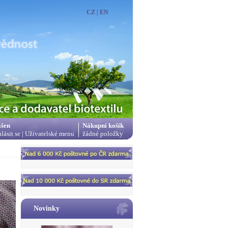
CZ
|
EN
ášen
Nákupní košík
hlásit se
|
Uživatelské menu
žádné položky
Novinky