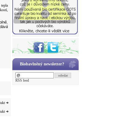
 tepla
kostí,
plně,
ydává
Biobavlněný newsletter?
odeslat
RSS feed
dukt
dukt