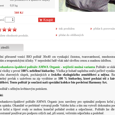
ost
0,8 kg
560 Kč
kusů
Koupit
tisk produktu
přidat k porovnán
přidat do oblíbených
žete ohodnotit produkt.
 zboží:
dní přirozeně vonící BIO polštář 30x40 cm vynikající čistotou, tvarovatelností, mnohost
tím a terapeutickými účinky. V neposlední řadě však také skvělou cenou a snadnou údržbou.
pohankovo-špaldové polštáře AMWA Organic - nejčistší možná varianta
Polštáře se sklá
ní vložky z pevné
100% nebělené biobavlny
. Vložka je
bohatě
naplněna směsí pečlivě vymlá
achu zbavených slupek, pocházejících
z českého ekologického zemědělství a mlýna
. Ba
atelný povlak s uzávěrem na zip vyrábíme ze
100 % biobavlny, které pochází též z fair
dělství
. Tento polštář je součástí naší speciální
kolekce bio povlečení Harmony Art
.
polštář s něžným květinovým potiskem.
tí:
pohankovo-špaldové polštáře AMWA Organic jsou navrženy pro optimální podporu krční p
 spánku. Okamžitě se perfektně vytvarují podle Vašeho krku a tím mu vytvoří dokonalou p
e krční a šíjové svaly se mohou konečně pořádně uvolnit a odpočinout.. Polštáře lze dle
stranně používat pro podporu celých zad, při sezení, večerním odpočinku a podobně.