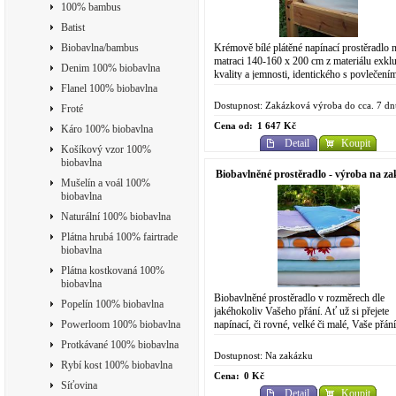
100% bambus
Batist
Krémově bílé plátěné napínací prostěradlo 
Biobavlna/bambus
matraci 140-160 x 200 cm z materiálu exklu
Denim 100% biobavlna
kvality a jemnosti, identického s povlečení
Ivory. !Pozor nejedná se o rozšířenější...
Flanel 100% biobavlna
Dostupnost: Zakázková výroba do cca. 7 dn
Froté
Cena od:
1 647 Kč
Káro 100% biobavlna
Detail
Koupit
Košíkový vzor 100%
biobavlna
Biobavlněné prostěradlo - výroba na z
Mušelín a voál 100%
biobavlna
Naturální 100% biobavlna
Plátna hrubá 100% fairtrade
biobavlna
Plátna kostkovaná 100%
biobavlna
Biobavlněné prostěradlo v rozměrech dle
Popelín 100% biobavlna
jakéhokoliv Vašeho přání. Ať už si přejete
napínací, či rovné, velké či malé, Vaše přání
Powerloom 100% biobavlna
splníme. Na výrobu používáme prémiový,..
Protkávané 100% biobavlna
Dostupnost: Na zakázku
Rybí kost 100% biobavlna
Cena:
0 Kč
Síťovina
Detail
Koupit