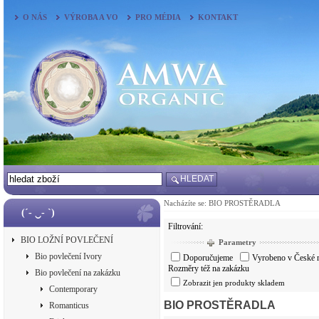
O NÁS
VÝROBA A VO
PRO MÉDIA
KONTAKT
HLEDAT
Nacházíte se:
BIO PROSTĚRADLA
(´- ‿- `)
Filtrování:
BIO LOŽNÍ POVLEČENÍ
Parametry
Bio povlečení Ivory
Doporučujeme
Vyrobeno v České r
Rozměry též na zakázku
Bio povlečení na zakázku
Zobrazit jen produkty skladem
Contemporary
BIO PROSTĚRADLA
Romanticus