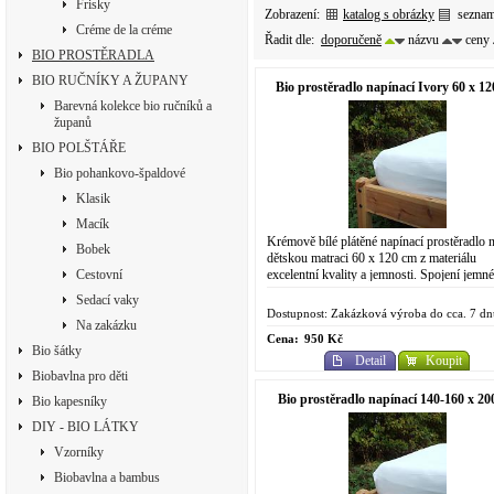
Frisky
Zobrazení:
katalog s obrázky
sezna
Créme de la créme
Řadit dle:
doporučeně
názvu
ceny
BIO PROSTĚRADLA
BIO RUČNÍKY A ŽUPANY
Bio prostěradlo napínací Ivory 60 x 1
Barevná kolekce bio ručníků a
županů
BIO POLŠTÁŘE
Bio pohankovo-špaldové
Klasik
Macík
Krémově bílé plátěné napínací prostěradlo 
Bobek
dětskou matraci 60 x 120 cm z materiálu
excelentní kvality a jemnosti. Spojení jemn
Cestovní
doteku přírodního saténového plátna a pohod
Sedací vaky
Dostupnost: Zakázková výroba do cca. 7 dn
Na zakázku
Cena:
950 Kč
Bio šátky
Detail
Koupit
Biobavlna pro děti
Bio prostěradlo napínací 140-160 x 20
Bio kapesníky
DIY - BIO LÁTKY
Vzorníky
Biobavlna a bambus