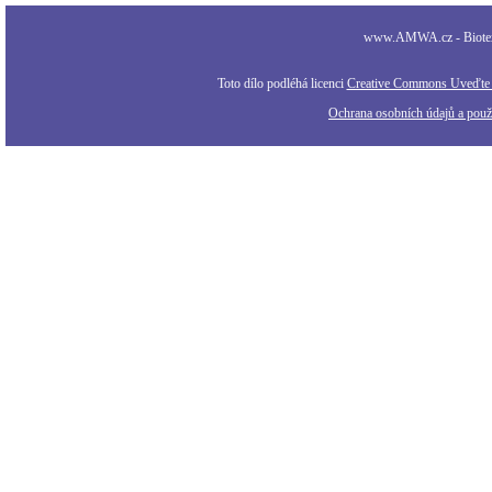
www.AMWA.cz - Biotexti
Toto dílo podléhá licenci
Creative Commons Uveďte a
Ochrana osobních údajů a použi