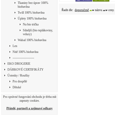
Tkaniny bez úprav 100%
biobavlna
Řadit dle:
doporučeně
názvu
ceny
Twill 100% biobavlna
Úplety 100% biobavlna
Na bio trička
Silnější (bio teplákoviny,
velury)
Walsal 100% biobavlna
Len
Nitě 100% biobavlna
---------------------
EKO DROGERIE
DÁRKOVÉ CERTIFIKÁTY
Ústenky / Roušky
Pro dospělé
Dětské
Pro správné fungování obchodu je třeba mít
zapnuty cookies.
Přátelé, partneři a zajímavé odkazy