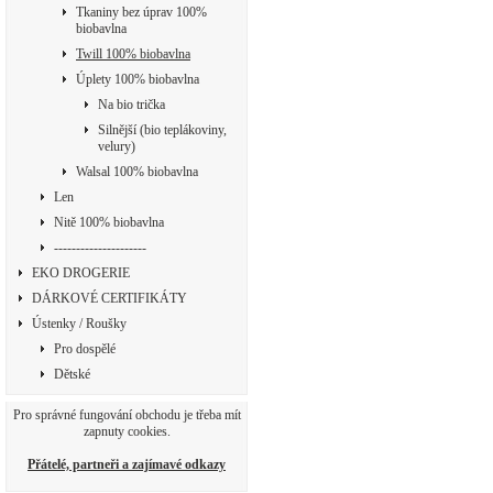
Tkaniny bez úprav 100%
biobavlna
Twill 100% biobavlna
Úplety 100% biobavlna
Na bio trička
Silnější (bio teplákoviny,
velury)
Walsal 100% biobavlna
Len
Nitě 100% biobavlna
---------------------
EKO DROGERIE
DÁRKOVÉ CERTIFIKÁTY
Ústenky / Roušky
Pro dospělé
Dětské
Pro správné fungování obchodu je třeba mít
zapnuty cookies.
Přátelé, partneři a zajímavé odkazy