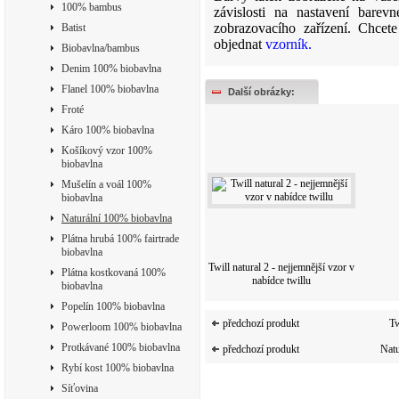
100% bambus
závislosti na nastavení barev
zobrazovacího zařízení. Chcet
Batist
objednat
vzorník
.
Biobavlna/bambus
Denim 100% biobavlna
Flanel 100% biobavlna
Další obrázky:
Froté
Káro 100% biobavlna
Košíkový vzor 100%
biobavlna
Mušelín a voál 100%
biobavlna
Naturální 100% biobavlna
Plátna hrubá 100% fairtrade
biobavlna
Twill natural 2 - nejjemnější vzor v
Plátna kostkovaná 100%
nabídce twillu
biobavlna
Popelín 100% biobavlna
předchozí produkt
Tw
Powerloom 100% biobavlna
Protkávané 100% biobavlna
předchozí produkt
Natu
Rybí kost 100% biobavlna
Síťovina