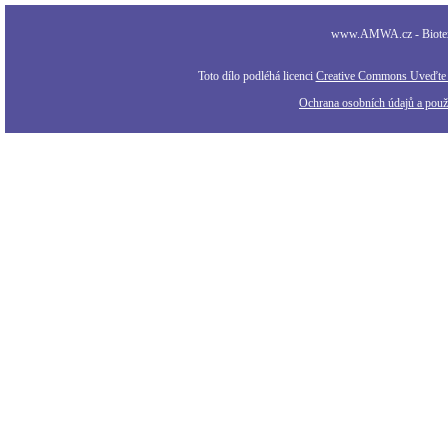
www.AMWA.cz - Biotexti
Toto dílo podléhá licenci
Creative Commons Uveďte a
Ochrana osobních údajů a použi