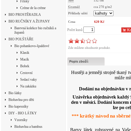
Šíře
152 cm
Frisky
Gramáž
cca 270 g/m2
Créme de la créme
Příklady užití
BIO PROSTĚRADLA
BIO RUČNÍKY A ŽUPANY
Cena
620 Kč
Barevná kolekce bio ručníků a
Počet kusů
Ko
županů
BIO POLŠTÁŘE
Bio pohankovo-špaldové
Zde můžete ohodnotit produkt.
Klasik
Macík
Popis zboží:
Bobek
Hustěji a jemněji strojně tkaný tw
Cestovní
může mít
Sedací vaky
Na zakázku
Dodání na objednávku v 
Bio šátky
Uzávěrka objednávek každý 9.
Biobavlna pro děti
den v měsíci. Dodání koncem 
Bio kapesníky
lze po c
DIY - BIO LÁTKY
krátký návod na sběrn
***
Vzorníky
Biobavlna a bambus
Barvy látek zobrazené na Vaše