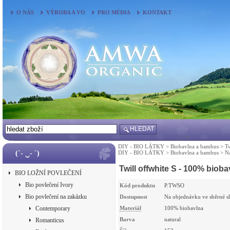
O NÁS
VÝROBA A VO
PRO MÉDIA
KONTAKT
HLEDAT
DIY - BIO LÁTKY
>
Biobavlna a bambus
>
T
(´- ‿- `)
DIY - BIO LÁTKY
>
Biobavlna a bambus
>
N
Twill offwhite S - 100% b
BIO LOŽNÍ POVLEČENÍ
Bio povlečení Ivory
Kód produktu
P.TWSO
Bio povlečení na zakázku
Dostupnost
Na objednávku ve sběrné s
Contemporary
Materiál
100% biobavlna
Barva
natural
Romanticus