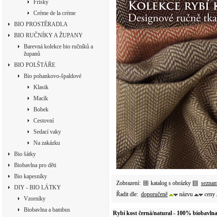
Frisky
Créme de la créme
BIO PROSTĚRADLA
BIO RUČNÍKY A ŽUPANY
Barevná kolekce bio ručníků a
županů
BIO POLŠTÁŘE
Bio pohankovo-špaldové
Klasik
Macík
Bobek
Cestovní
Sedací vaky
Na zakázku
Bio šátky
Biobavlna pro děti
Bio kapesníky
Zobrazení:
katalog s obrázky
sezna
DIY - BIO LÁTKY
Řadit dle:
doporučeně
názvu
ceny
Vzorníky
Biobavlna a bambus
Rybí kost černá/natural - 100% biobavlna