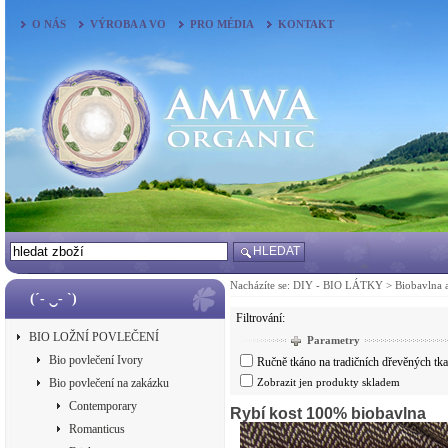
O NÁS
VÝROBA A VO
PRO MÉDIA
KONTAKT
HLEDAT
Nacházíte se:
DIY - BIO LÁTKY
>
Biobavlna 
(´- ‿- `)
Filtrování:
BIO LOŽNÍ POVLEČENÍ
Parametry
Bio povlečení Ivory
Ručně tkáno na tradičních dřevěných tk
Bio povlečení na zakázku
Zobrazit jen produkty skladem
Contemporary
Rybí kost 100% biobavlna
Romanticus