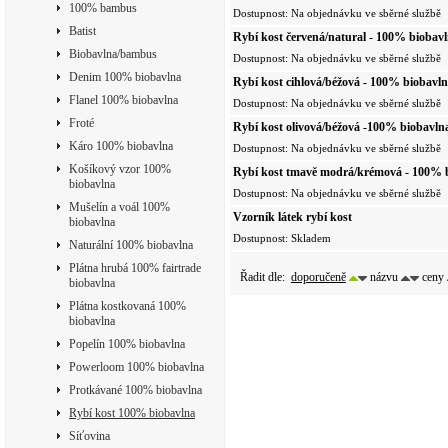
tkaná
100% bambus
Dostupnost: Na objednávku ve sběrné službě
Batist
Rybí kost červená/natural - 100% biobavl
tkané
Biobavlna/bambus
Dostupnost: Na objednávku ve sběrné službě
Denim 100% biobavlna
Rybí kost cihlová/béžová - 100% biobavln
tkané
Flanel 100% biobavlna
Dostupnost: Na objednávku ve sběrné službě
Froté
Rybí kost olivová/béžová -100% biobavlna
tkané
Káro 100% biobavlna
Dostupnost: Na objednávku ve sběrné službě
Košíkový vzor 100%
Rybí kost tmavě modrá/krémová - 100% b
biobavlna
ručně tkaná
Dostupnost: Na objednávku ve sběrné službě
Mušelín a voál 100%
Vzorník látek rybí kost
biobavlna
Dostupnost: Skladem
Naturální 100% biobavlna
Plátna hrubá 100% fairtrade
Řadit dle:
doporučeně
názvu
ceny
biobavlna
Plátna kostkovaná 100%
biobavlna
Popelín 100% biobavlna
Powerloom 100% biobavlna
Protkávané 100% biobavlna
Rybí kost 100% biobavlna
Síťovina