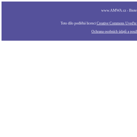
www.AMWA.cz - Biotexti
Toto dílo podléhá licenci
Creative Commons Uveďte a
Ochrana osobních údajů a použi