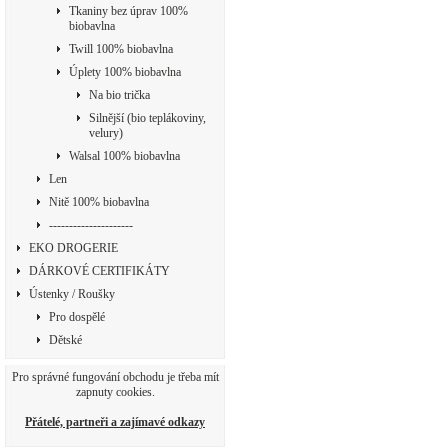
Tkaniny bez úprav 100%
biobavlna
Twill 100% biobavlna
Úplety 100% biobavlna
Na bio trička
Silnější (bio teplákoviny,
velury)
Walsal 100% biobavlna
Len
Nitě 100% biobavlna
---------------------
EKO DROGERIE
DÁRKOVÉ CERTIFIKÁTY
Ústenky / Roušky
Pro dospělé
Dětské
Pro správné fungování obchodu je třeba mít
zapnuty cookies.
Přátelé, partneři a zajímavé odkazy