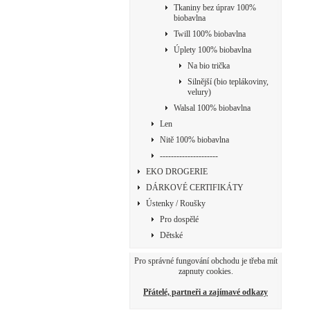
Tkaniny bez úprav 100%
biobavlna
Twill 100% biobavlna
Úplety 100% biobavlna
Na bio trička
Silnější (bio teplákoviny,
velury)
Walsal 100% biobavlna
Len
Nitě 100% biobavlna
---------------------
EKO DROGERIE
DÁRKOVÉ CERTIFIKÁTY
Ústenky / Roušky
Pro dospělé
Dětské
Pro správné fungování obchodu je třeba mít
zapnuty cookies.
Přátelé, partneři a zajímavé odkazy