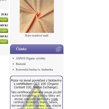
10 Kč
oupit
568 Kč
oupit
Káro oranžové malé
568 Kč
oupit
Články
AMWA Organic výrobky
Biotextil
Konvenční bavlna vs. biobavlna