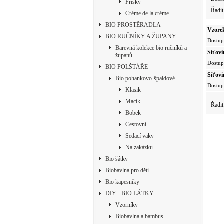
Frisky
Řadit
Créme de la créme
BIO PROSTĚRADLA
Vzorek
BIO RUČNÍKY A ŽUPANY
Dostup
Barevná kolekce bio ručníků a
Síťov
županů
Dostup
BIO POLŠTÁŘE
Síťov
Bio pohankovo-špaldové
Dostup
Klasik
Macík
Řadit
Bobek
Cestovní
Sedací vaky
Na zakázku
Bio šátky
Biobavlna pro děti
Bio kapesníky
DIY - BIO LÁTKY
Vzorníky
Biobavlna a bambus