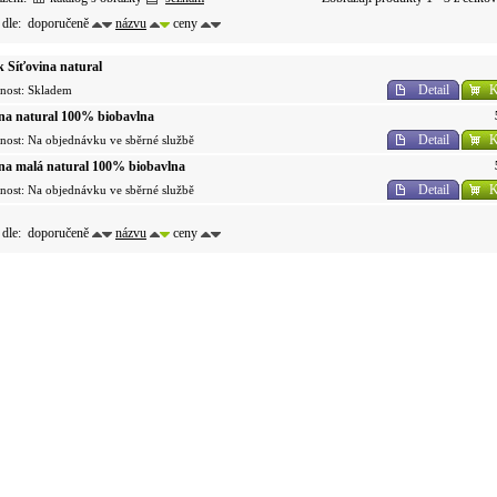
 dle:
doporučeně
názvu
ceny
 Síťovina natural
Detail
K
nost: Skladem
ina natural 100% biobavlna
Detail
K
nost: Na objednávku ve sběrné službě
ina malá natural 100% biobavlna
Detail
K
nost: Na objednávku ve sběrné službě
 dle:
doporučeně
názvu
ceny