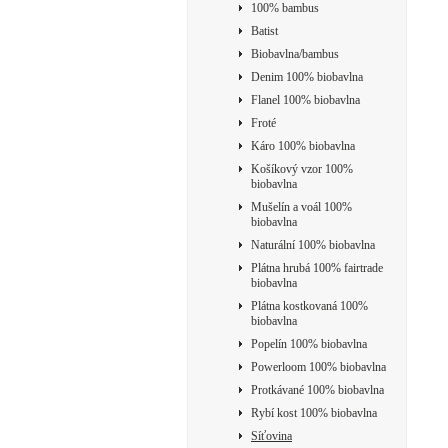
100% bambus
Batist
Biobavlna/bambus
Denim 100% biobavlna
Flanel 100% biobavlna
Froté
Káro 100% biobavlna
Košíkový vzor 100%
biobavlna
Mušelín a voál 100%
biobavlna
Naturální 100% biobavlna
Plátna hrubá 100% fairtrade
biobavlna
Plátna kostkovaná 100%
biobavlna
Popelín 100% biobavlna
Powerloom 100% biobavlna
Protkávané 100% biobavlna
Rybí kost 100% biobavlna
Síťovina