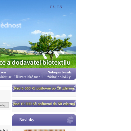
CZ
|
EN
ášen
Nákupní košík
hlásit se
|
Uživatelské menu
žádné položky
edej
Novinky
vých 3