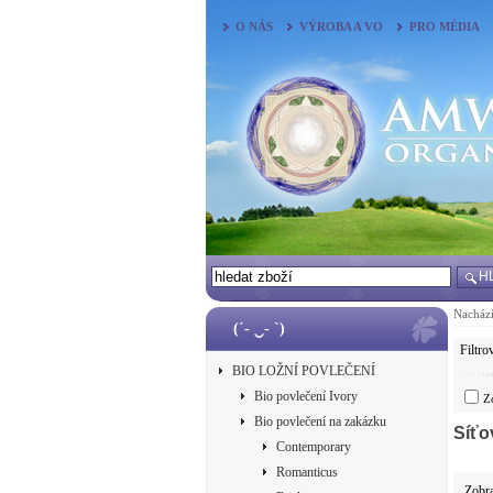
O NÁS
VÝROBA A VO
PRO MÉDIA
H
Nachází
(´- ‿- `)
Filtro
BIO LOŽNÍ POVLEČENÍ
Bio povlečení Ivory
Z
Bio povlečení na zakázku
Síťo
Contemporary
Romanticus
Zobr