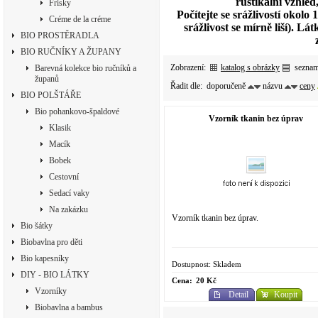
rustikální vzhled
Frisky
Počítejte se srážlivostí oko
Créme de la créme
srážlivost se mírně liší). 
BIO PROSTĚRADLA
BIO RUČNÍKY A ŽUPANY
Zobrazení:
katalog s obrázky
sezna
Barevná kolekce bio ručníků a
županů
Řadit dle:
doporučeně
názvu
ceny
BIO POLŠTÁŘE
Bio pohankovo-špaldové
Vzorník tkanin bez úprav
Klasik
Macík
Bobek
Cestovní
Sedací vaky
Na zakázku
Vzorník tkanin bez úprav.
Bio šátky
Biobavlna pro děti
Bio kapesníky
Dostupnost: Skladem
DIY - BIO LÁTKY
Cena:
20 Kč
Vzorníky
Detail
Koupit
Biobavlna a bambus