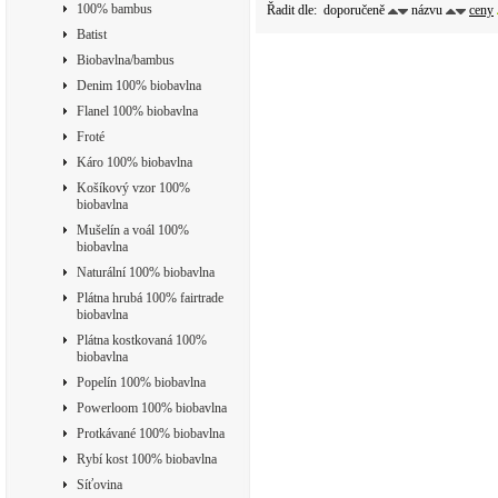
100% bambus
Řadit dle:
doporučeně
názvu
ceny
Batist
Biobavlna/bambus
Denim 100% biobavlna
Flanel 100% biobavlna
Froté
Káro 100% biobavlna
Košíkový vzor 100%
biobavlna
Mušelín a voál 100%
biobavlna
Naturální 100% biobavlna
Plátna hrubá 100% fairtrade
biobavlna
Plátna kostkovaná 100%
biobavlna
Popelín 100% biobavlna
Powerloom 100% biobavlna
Protkávané 100% biobavlna
Rybí kost 100% biobavlna
Síťovina