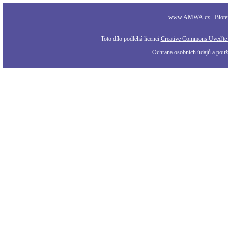
www.AMWA.cz - Biotexti
Toto dílo podléhá licenci
Creative Commons Uveďte a
Ochrana osobních údajů a použi