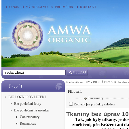
O NÁS
VÝROBA A VO
PRO MÉDIA
KONTAKT
HLEDAT
Nacházíte se:
DIY - BIO LÁTKY
>
Biobavlna 
(´- ‿- `)
Filtrování:
BIO LOŽNÍ POVLEČENÍ
Parametry
Bio povlečení Ivory
Zobrazit jen produkty skladem
Bio povlečení na zakázku
Tkaniny bez úprav 1
Contemporary
Tak, jak byly utkány, je do
Romanticus
změkčení, předsrážení ani da