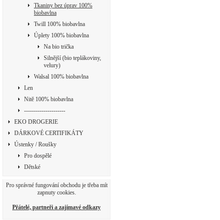
Tkaniny bez úprav 100%
biobavlna
Twill 100% biobavlna
Úplety 100% biobavlna
Na bio trička
Silnější (bio teplákoviny,
velury)
Walsal 100% biobavlna
Len
Nitě 100% biobavlna
---------------------
EKO DROGERIE
DÁRKOVÉ CERTIFIKÁTY
Ústenky / Roušky
Pro dospělé
Dětské
Pro správné fungování obchodu je třeba mít
zapnuty cookies.
Přátelé, partneři a zajímavé odkazy