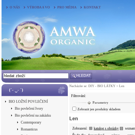
O NÁS
VÝROBA A VO
PRO MÉDIA
KONTAKT
HLEDAT
Nacházíte se:
DIY - BIO LÁTKY
>
Len
(´- ‿- `)
Filtrování:
BIO LOŽNÍ POVLEČENÍ
Parametry
Bio povlečení Ivory
Zobrazit jen produkty skladem
Bio povlečení na zakázku
Len
Contemporary
Zobrazení:
katalog s obrázky
sezna
Romanticus