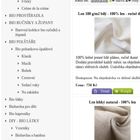
Řadit dle:
doporučeně
názvu
ceny
Frisky
Créme de la créme
Len 180 g/m2 bílý - 100% len - ručně 
BIO PROSTĚRADLA
BIO RUČNÍKY A ŽUPANY
Barevná kolekce bio ručníků a
županů
BIO POLŠTÁŘE
Bio pohankovo-špaldové
Klasik
100% lněné jemné bílé plátno, ručně tkané.
Dodání pravidelně každý měsíc na objedná
Macík
rámci sběrných služeb. Uzávěrka objednáv
Bobek
každý 9. den v měsíci. Uzávěrka plateb...
Cestovní
Dostupnost: Na objednávku ve sběrné služb
Sedací vaky
Cena:
750 Kč
Detail
Koupit
Na zakázku
Bio šátky
Len lehký natural - 100% len
Biobavlna pro děti
Bio kapesníky
DIY - BIO LÁTKY
Vzorníky
Biobavlna a bambus