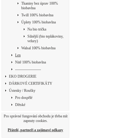
Tkaniny bez úprav 100%
biobavlna
Twill 100% biobavlna
Úplety 100% biobavlna
Na bio trička
Silnější (bio teplákoviny,
velury)
Walsal 100% biobavlna
Len
Nitě 100% biobavlna
---------------------
EKO DROGERIE
DÁRKOVÉ CERTIFIKÁTY
Ústenky / Roušky
Pro dospělé
Dětské
Pro správné fungování obchodu je třeba mít
zapnuty cookies.
Přátelé, partneři a zajímavé odkazy