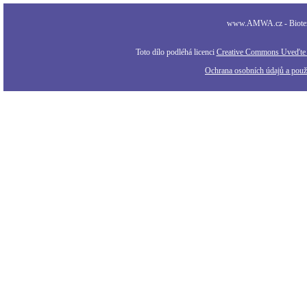
www.AMWA.cz - Biotexti
Toto dílo podléhá licenci
Creative Commons Uveďte a
Ochrana osobních údajů a použi