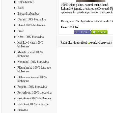
100% bambus
100% lněné plátno, natural, ručně tkané.
Batist
Lehoučké, jemné, s krásnou splývavostí. P
zpracováním prosíme proveďte prací zkouš
Biobavlna/bambus
Dodání pravidelně každý měsíc na objedná
Denim 100% biobavlna
v...
Dostupnost: Na objednávku ve sběrné služb
Flanel 100% biobavlna
Cena:
750 Kč
Froté
Detail
Koupit
Káro 100% biobavlna
Řadit dle:
doporučeně
názvu
ceny
Košíkový vzor 100%
biobavlna
Mušelín a voál 100%
biobavlna
Naturální 100% biobavlna
Plátna hrubá 100% fairtrade
biobavlna
Plátna kostkovaná 100%
biobavlna
Popelín 100% biobavlna
Powerloom 100% biobavlna
Protkávané 100% biobavlna
Rybí kost 100% biobavlna
Síťovina