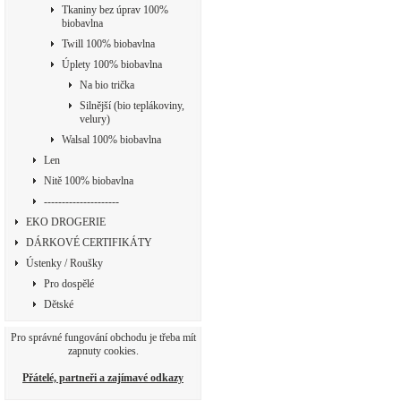
Tkaniny bez úprav 100%
biobavlna
Twill 100% biobavlna
Úplety 100% biobavlna
Na bio trička
Silnější (bio teplákoviny,
velury)
Walsal 100% biobavlna
Len
Nitě 100% biobavlna
---------------------
EKO DROGERIE
DÁRKOVÉ CERTIFIKÁTY
Ústenky / Roušky
Pro dospělé
Dětské
Pro správné fungování obchodu je třeba mít
zapnuty cookies.
Přátelé, partneři a zajímavé odkazy