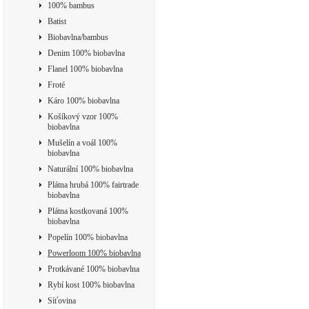
100% bambus
Batist
Biobavlna/bambus
Denim 100% biobavlna
Flanel 100% biobavlna
Froté
Káro 100% biobavlna
Košíkový vzor 100%
biobavlna
Mušelín a voál 100%
biobavlna
Naturální 100% biobavlna
Plátna hrubá 100% fairtrade
biobavlna
Plátna kostkovaná 100%
biobavlna
Popelín 100% biobavlna
Powerloom 100% biobavlna
Protkávané 100% biobavlna
Rybí kost 100% biobavlna
Síťovina