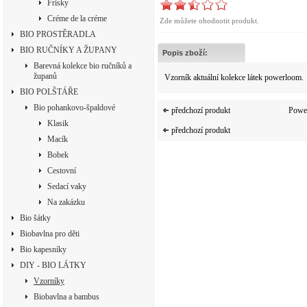
Frisky
Créme de la créme
Zde můžete ohodnotit produkt.
BIO PROSTĚRADLA
BIO RUČNÍKY A ŽUPANY
Popis zboží:
Barevná kolekce bio ručníků a
županů
Vzorník aktuální kolekce látek powerloom.
BIO POLŠTÁŘE
Bio pohankovo-špaldové
předchozí produkt
Powe
Klasik
předchozí produkt
Macík
Bobek
Cestovní
Sedací vaky
Na zakázku
Bio šátky
Biobavlna pro děti
Bio kapesníky
DIY - BIO LÁTKY
Vzorníky
Biobavlna a bambus