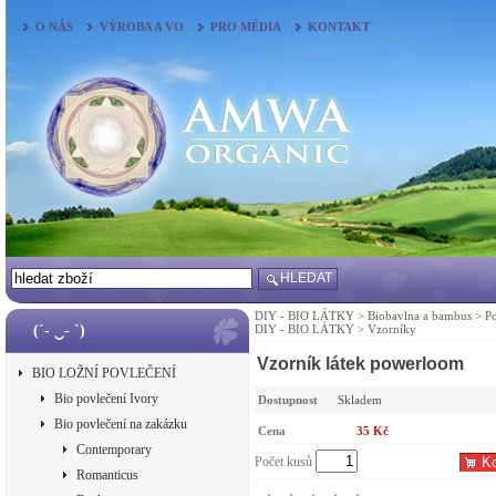
O NÁS
VÝROBA A VO
PRO MÉDIA
KONTAKT
HLEDAT
DIY - BIO LÁTKY
>
Biobavlna a bambus
>
P
(´- ‿- `)
DIY - BIO LÁTKY
>
Vzorníky
Vzorník látek powerloom
BIO LOŽNÍ POVLEČENÍ
Bio povlečení Ivory
Dostupnost
Skladem
Bio povlečení na zakázku
Cena
35 Kč
Contemporary
Počet kusů
Ko
Romanticus