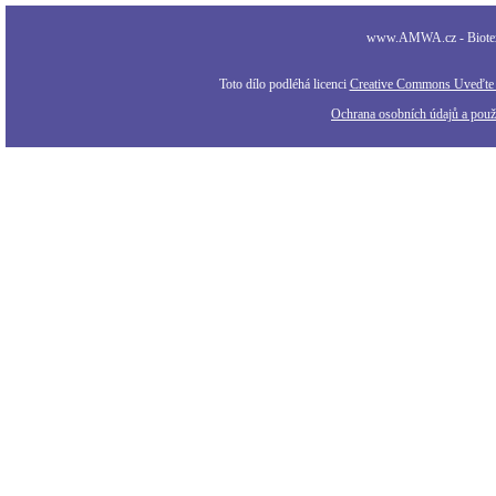
www.AMWA.cz - Biotexti
Toto dílo podléhá licenci
Creative Commons Uveďte a
Ochrana osobních údajů a použi