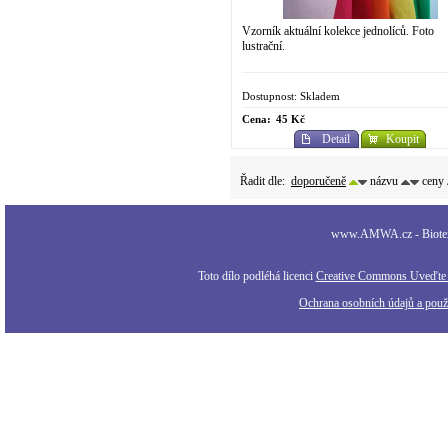
Vzorník aktuální kolekce jednolíců. Foto
lustrační.
Dostupnost: Skladem
Cena:
45 Kč
Detail
Koupit
Řadit dle:
doporučeně
názvu
ceny
www.AMWA.cz - Biotexti
Toto dílo podléhá licenci
Creative Commons Uveďte a
Ochrana osobních údajů a použi