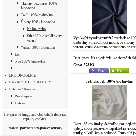
Tkaniny bez úprav 100%
biobavlna
Twill 100% biobavlna
Úplety 100% biobavlna
Na bio trička
Silnější (bio teplákoviny,
Vynikající vysokogramážní interlock ze 1
velury)
biobavlny v námořnické modré. Je vhodny 
výrobu velmi kvalitního pohodlného obleče
Walsal 100% biobavlna
Dodání pravidelně každý měsíc na objedná
Len
v...
Dostupnost: Na objednávku ve sběrné služb
Nitě 100% biobavlna
Cena:
578 Kč
---------------------
Detail
Koupit
EKO DROGERIE
Jednolíc bílý 100% bio bavlna
DÁRKOVÉ CERTIFIKÁTY
Ústenky / Roušky
Pro dospělé
Dětské
Pro správné fungování obchodu je třeba mít
zapnuty cookies.
Extra 165 cm široký. Jednolíce jsou nejběžn
Přátelé, partneři a zajímavé odkazy
úplety, široce používané například na trička,
tuniky, sukně, šaty a podobně. Tento bílý je