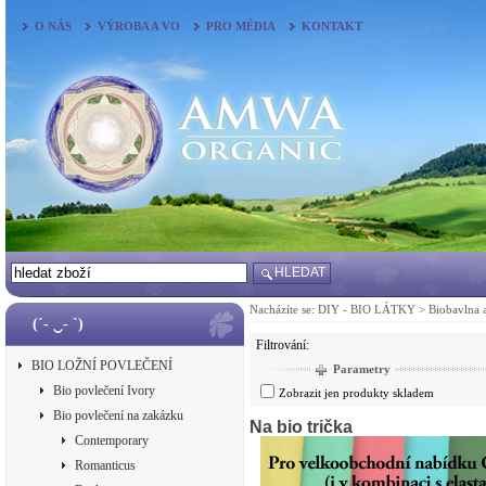
O NÁS
VÝROBA A VO
PRO MÉDIA
KONTAKT
HLEDAT
Nacházíte se:
DIY - BIO LÁTKY
>
Biobavlna 
(´- ‿- `)
Filtrování:
BIO LOŽNÍ POVLEČENÍ
Parametry
Bio povlečení Ivory
Zobrazit jen produkty skladem
Bio povlečení na zakázku
Na bio trička
Contemporary
Romanticus