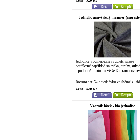
Cena:
520 Kč
Detail
Koupit
Jednolíc tmavě šedý mramor (antracit
100% bio bavlna
Jednolíce jsou nejběžnější úplety, široce
používané například na trička, tuniky, sukně
a podobně. Tento tmavě šedý mramorovaný
jednolíc má o trošku vyšší gramáž než...
Dostupnost: Na objednávku ve sběrné služb
Cena:
520 Kč
Detail
Koupit
Vzorník látek - bio jednolíce