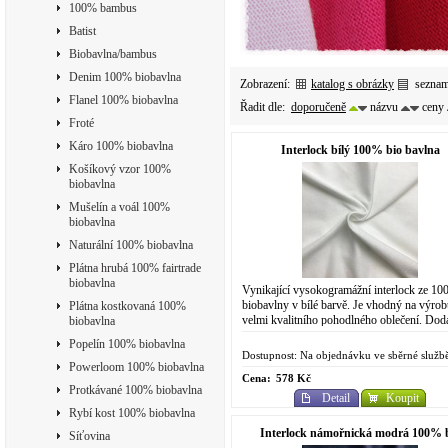
100% bambus
Batist
Biobavlna/bambus
Denim 100% biobavlna
Zobrazení:
katalog s obrázky
sezna
Flanel 100% biobavlna
Řadit dle:
doporučeně
názvu
ceny
Froté
Káro 100% biobavlna
Interlock bílý 100% bio bavlna
Košíkový vzor 100%
biobavlna
Mušelín a voál 100%
biobavlna
Naturální 100% biobavlna
Plátna hrubá 100% fairtrade
biobavlna
Vynikající vysokogramážní interlock ze 1
biobavlny v bílé barvě. Je vhodný na výro
Plátna kostkovaná 100%
velmi kvalitního pohodlného oblečení. Dod
biobavlna
pravidelně každý měsíc na objednávku v rám
Popelín 100% biobavlna
Dostupnost: Na objednávku ve sběrné služb
Powerloom 100% biobavlna
Cena:
578 Kč
Protkávané 100% biobavlna
Detail
Koupit
Rybí kost 100% biobavlna
Interlock námořnická modrá 100% 
Síťovina
bavlna