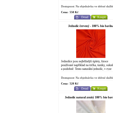
Vás šetrné výrobě pod biotextilní...
Dostupnost: Na objednávku ve sběrné služb
Cena:
550 Kč
Detail
Koupit
Jednolíc červený - 100% bio bavln
Jednolíce jsou nejběžnější úplety, široce
používané například na trička, tuniky, sukně
a podobně. Tento naturální jednolíc, v ryze
přírodní podobě, s občasnými viditelnými...
Dostupnost: Na objednávku ve sběrné služb
Cena:
520 Kč
Detail
Koupit
Jednolíc natural zrnitý 100% bio bav