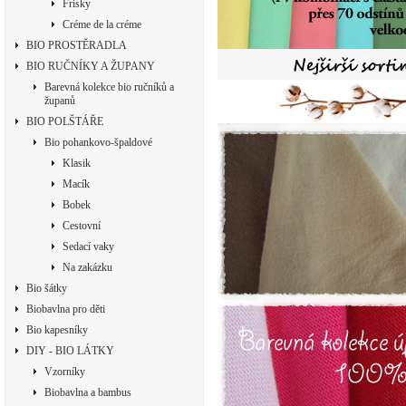
Frisky
Créme de la créme
BIO PROSTĚRADLA
BIO RUČNÍKY A ŽUPANY
Barevná kolekce bio ručníků a
županů
BIO POLŠTÁŘE
Bio pohankovo-špaldové
Klasik
Macík
Bobek
Cestovní
Sedací vaky
Na zakázku
Bio šátky
Biobavlna pro děti
Bio kapesníky
DIY - BIO LÁTKY
Vzorníky
Biobavlna a bambus