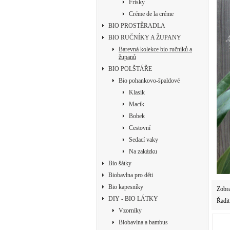
Frisky
Créme de la créme
BIO PROSTĚRADLA
BIO RUČNÍKY A ŽUPANY
Barevná kolekce bio ručníků a
županů
BIO POLŠTÁŘE
Bio pohankovo-špaldové
Klasik
Macík
Bobek
Cestovní
Sedací vaky
Na zakázku
Bio šátky
Biobavlna pro děti
Bio kapesníky
Zobr
DIY - BIO LÁTKY
Řadit
Vzorníky
Biobavlna a bambus