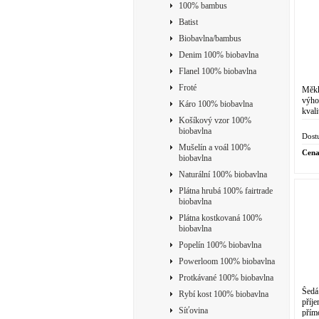
100% bambus
Batist
Biobavlna/bambus
Denim 100% biobavlna
Flanel 100% biobavlna
Froté
Měkk
výho
Káro 100% biobavlna
kvali
Košíkový vzor 100%
župan
biobavlna
(světl
Dost
Mušelín a voál 100%
Cena
biobavlna
Naturální 100% biobavlna
Plátna hrubá 100% fairtrade
biobavlna
Plátna kostkovaná 100%
biobavlna
Popelín 100% biobavlna
Powerloom 100% biobavlna
Protkávané 100% biobavlna
Šedá
Rybí kost 100% biobavlna
příj
Síťovina
přímo