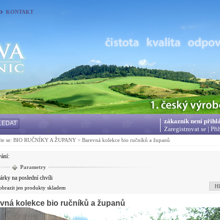
KONTAKT
zákazník není přihl
LEDAT
Zaregistrovat se
|
Při
te se:
BIO RUČNÍKY A ŽUPANY
>
Barevná kolekce bio ručníků a županů
vání:
Parametry
árky na poslední chvíli
Hl
obrazit jen produkty skladem
vná kolekce bio ručníků a županů