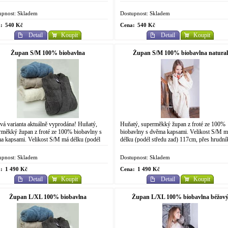
fikováno mezinárodními biotextilními...
biotextilními standardy Global Organic Textil
upnost: Skladem
Dostupnost: Skladem
:
540 Kč
Cena:
540 Kč
Detail
Koupit
Detail
Koupit
Župan S/M 100% biobavlna
Župan S/M 100% biobavlna natural
vá varianta aktuálně vyprodána! Huňatý,
Huňatý, superměkký župan z froté ze 100%
rměkký župan z froté ze 100% biobavlny s
biobavlny s dvěma kapsami. Velikost S/M m
a kapsami. Velikost S/M má délku (podél
délku (podél středu zad) 117cm, přes hrudní
u zad) 117cm, přes hrudník šířku 54 cm a...
šířku 54 cm a délku rukávu 52 cm. Pokud se
po sprše...
upnost: Skladem
Dostupnost: Skladem
:
1 490 Kč
Cena:
1 490 Kč
Detail
Koupit
Detail
Koupit
Župan L/XL 100% biobavlna
Župan L/XL 100% biobavlna béžov