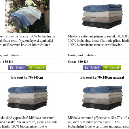
é ručníky na ruce ze 100% biobavlny za
Měkký a extrémně příjemný ručník 50x100 
dněnou cenu. Vyzkoušejte si vynikající
100% biobavlny, která Vás bude přímo hladi
tu naší barevné kolekce bio ručníků a
100% biobavlněné froté je certifikováno
ů. Hlavní fotografie zobrazuje natural
mezinárodními biotextilními standardy Global
ejší)...
upnost: Skladem
Dostupnost: Skladem
:
150 Kč
Cena:
380 Kč
Detail
Koupit
Detail
Koupit
Bio osuška 70x140cm
Bio osuška 70x140cm natural
 aktuálně vyprodána! Měkká a extrémně
Měkká a extrémně příjemná osuška 70x140
emná osuška 70x140 cm ze, která Vás bude
ze, která Vás bude přímo hladit. 100%
 hladit. 100% biobavlněné froté je
biobavlněné froté je certifikováno mezinárod