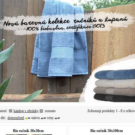
azení:
katalog s obrázky
seznam
Zobrazuji produkty 1 - 8 z celko
 dle:
doporučeně
názvu
ceny
Bio ručník 30x30cm
Bio ručník 50x100cm