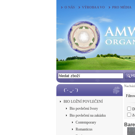
O NÁS
VÝROBA A VO
PRO MÉDIA
H
Nachází
(´- ‿- `)
Filtro
BIO LOŽNÍ POVLEČENÍ
Bio povlečení Ivory
D
Bio povlečení na zakázku
Z
Contemporary
Bare
Romanticus