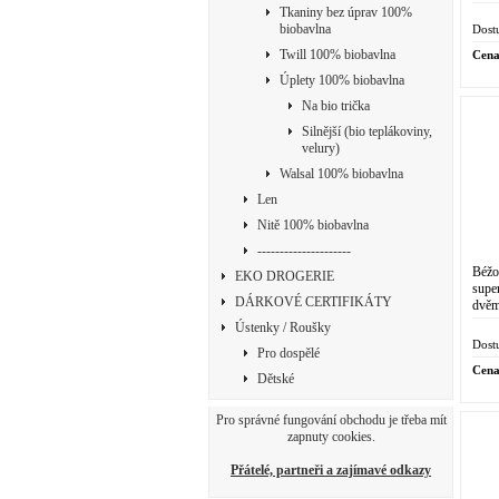
certi
Tkaniny bez úprav 100%
biobavlna
Dost
Twill 100% biobavlna
Cena
Úplety 100% biobavlna
Na bio trička
Silnější (bio teplákoviny,
velury)
Walsal 100% biobavlna
Len
Nitě 100% biobavlna
---------------------
Béžo
EKO DROGERIE
supe
DÁRKOVÉ CERTIFIKÁTY
dvěm
střed
Ústenky / Roušky
Dost
Pro dospělé
Cena
Dětské
Pro správné fungování obchodu je třeba mít
zapnuty cookies.
Přátelé, partneři a zajímavé odkazy