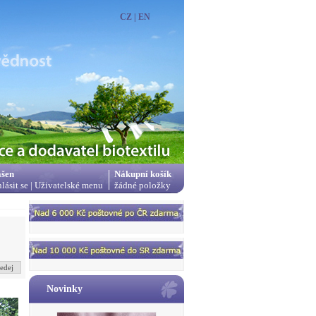
CZ
|
EN
ášen
Nákupní košík
hlásit se
|
Uživatelské menu
žádné položky
edej
Novinky