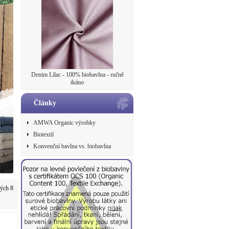
Denim Lilac - 100% biobavlna - ručně
tkáno
Články
AMWA Organic výrobky
Biotextil
Konvenční bavlna vs. biobavlna
vých 8