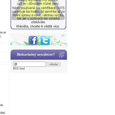
cm ze
t.
...
Biobavlněný newsletter?
odeslat
RSS feed
 cm
ními