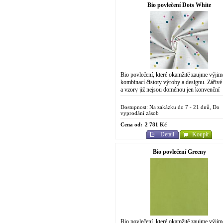
Bio povlečení Dots White
Bio povlečení, které okamžitě zaujme výji
kombinací čistoty výroby a designu. Zářivé
a vzory již nejsou doménou jen konvenční
chemické výroby. Do designově
propracovaného...
Dostupnost: Na zakázku do 7 - 21 dnů, Do
vyprodání zásob
Cena od:
2 781 Kč
Detail
Koupit
Bio povlečení Greeny
Bio povlečení, které okamžitě zaujme výji