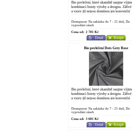
Bio povlečení, které okamžitě zaujme výji
kombinací čistoty výroby a designu. Zářivé
a vzory již nejsou doménou jen konvenční
chemické výroby. Do designově
propracovaného...
Dostupnost: Na zakázku do 7 - 21 dnů, Do
vyprodání zásob
Cena od:
2 781 Kč
Detail
Koupit
Bio povlečení Dots Grey Rose
Bio povlečení, které okamžitě zaujme výji
kombinací čistoty výroby a designu. Zářivé
a vzory již nejsou doménou jen konvenční
chemické výroby. Do designově
propracovaného...
Dostupnost: Na zakázku do 7 - 21 dnů, Do
vyprodání zásob
Cena od:
3 681 Kč
Detail
Koupit