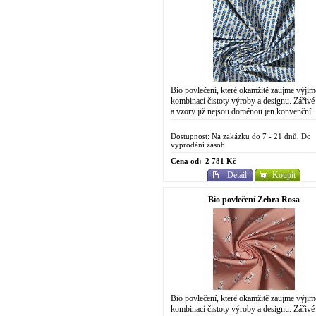
Bio povlečení, které okamžitě zaujme výji
kombinací čistoty výroby a designu. Zářivé
a vzory již nejsou doménou jen konvenční
chemické výroby. Do designově...
Dostupnost: Na zakázku do 7 - 21 dnů, Do
vyprodání zásob
Cena od:
2 781 Kč
Detail
Koupit
Bio povlečení Zebra Rosa
Bio povlečení, které okamžitě zaujme výji
kombinací čistoty výroby a designu. Zářivé