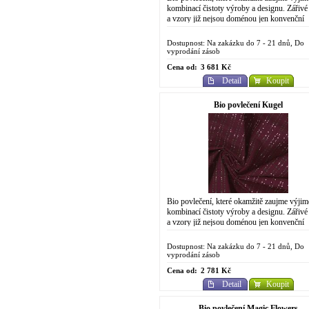
kombinací čistoty výroby a designu. Zářivé
a vzory již nejsou doménou jen konvenční
chemické výroby. Do designově...
Dostupnost: Na zakázku do 7 - 21 dnů, Do
vyprodání zásob
Cena od:
3 681 Kč
Detail
Koupit
Bio povlečení Kugel
Bio povlečení, které okamžitě zaujme výji
kombinací čistoty výroby a designu. Zářivé
a vzory již nejsou doménou jen konvenční
chemické výroby. Do designově
propracovaného...
Dostupnost: Na zakázku do 7 - 21 dnů, Do
vyprodání zásob
Cena od:
2 781 Kč
Detail
Koupit
Bio povlečení Magic Flowers