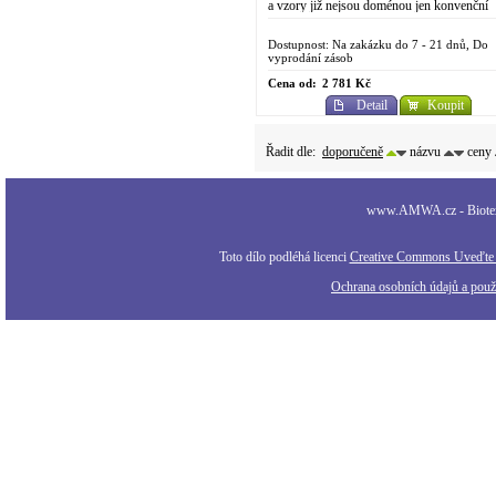
a vzory již nejsou doménou jen konvenční
chemické výroby. Do designově
propracovaného...
Dostupnost: Na zakázku do 7 - 21 dnů, Do
vyprodání zásob
Cena od:
2 781 Kč
Detail
Koupit
Řadit dle:
doporučeně
názvu
ceny
www.AMWA.cz - Biotexti
Toto dílo podléhá licenci
Creative Commons Uveďte a
Ochrana osobních údajů a použi