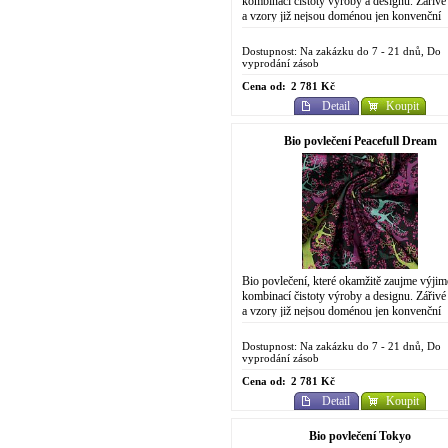
kombinací čistoty výroby a designu. Zářivé
a vzory již nejsou doménou jen konvenční
chemické výroby. Do designově...
Dostupnost: Na zakázku do 7 - 21 dnů, Do
vyprodání zásob
Cena od:
2 781 Kč
Detail
Koupit
Bio povlečení Peacefull Dream
Bio povlečení, které okamžitě zaujme výji
kombinací čistoty výroby a designu. Zářivé
a vzory již nejsou doménou jen konvenční
chemické výroby. Do designově...
Dostupnost: Na zakázku do 7 - 21 dnů, Do
vyprodání zásob
Cena od:
2 781 Kč
Detail
Koupit
Bio povlečení Tokyo