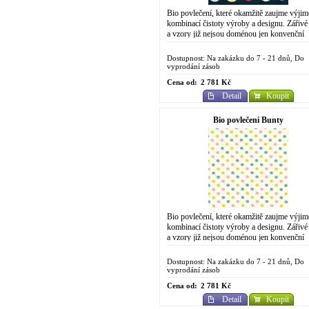
Bio povlečení, které okamžitě zaujme výji
kombinací čistoty výroby a designu. Zářivé
a vzory již nejsou doménou jen konvenční
chemické výroby. Do designově
propracovaného...
Dostupnost: Na zakázku do 7 - 21 dnů, Do
vyprodání zásob
Cena od:
2 781 Kč
Detail
Koupit
Bio povlečení Bunty
Bio povlečení, které okamžitě zaujme výji
kombinací čistoty výroby a designu. Zářivé
a vzory již nejsou doménou jen konvenční
chemické výroby. Do designově
propracovaného...
Dostupnost: Na zakázku do 7 - 21 dnů, Do
vyprodání zásob
Cena od:
2 781 Kč
Detail
Koupit