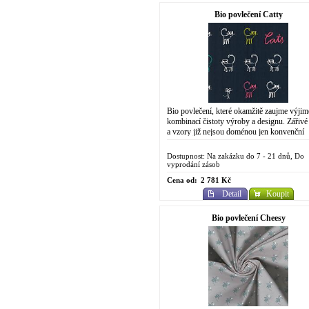
Bio povlečení Catty
Bio povlečení, které okamžitě zaujme výji
kombinací čistoty výroby a designu. Zářivé
a vzory již nejsou doménou jen konvenční
chemické výroby. Do designově
propracovaného...
Dostupnost: Na zakázku do 7 - 21 dnů, Do
vyprodání zásob
Cena od:
2 781 Kč
Detail
Koupit
Bio povlečení Cheesy