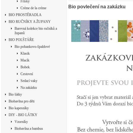
Frisky
Bio povlečení na zakázku
Créme de la créme
BIO PROSTĚRADLA
BIO RUČNÍKY A ŽUPANY
Barevná kolekce bio ručníků a
županů
BIO POLŠTÁŘE
Bio pohankovo-špaldové
Klasik
Macík
Bobek
Cestovní
Sedací vaky
Na zakázku
Bio šátky
Biobavlna pro děti
Bio kapesníky
DIY - BIO LÁTKY
Vzorníky
Biobavlna a bambus