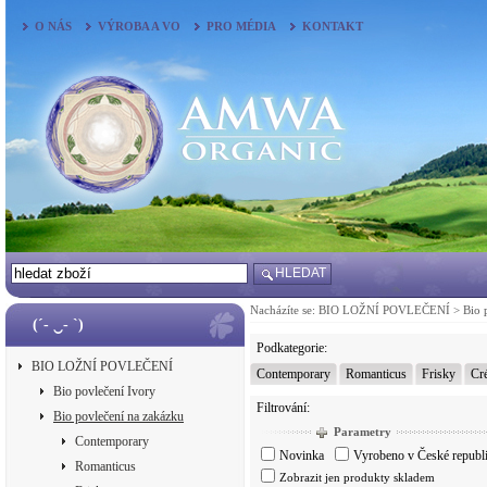
O NÁS
VÝROBA A VO
PRO MÉDIA
KONTAKT
HLEDAT
Nacházíte se:
BIO LOŽNÍ POVLEČENÍ
>
Bio 
(´- ‿- `)
Podkategorie:
BIO LOŽNÍ POVLEČENÍ
Contemporary
Romanticus
Frisky
Cr
Bio povlečení Ivory
Filtrování:
Bio povlečení na zakázku
Parametry
Contemporary
Novinka
Vyrobeno v České republ
Romanticus
Zobrazit jen produkty skladem