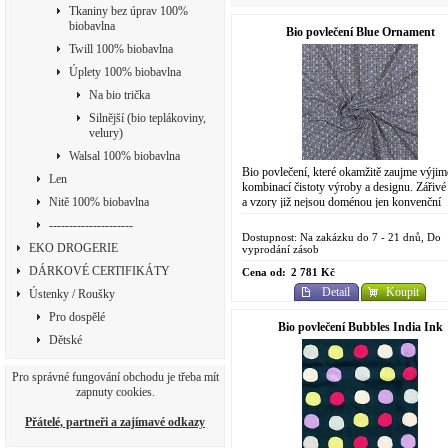
Tkaniny bez úprav 100%
biobavlna
Bio povlečení Blue Ornament
Twill 100% biobavlna
Úplety 100% biobavlna
Na bio trička
Silnější (bio teplákoviny,
velury)
Walsal 100% biobavlna
Bio povlečení, které okamžitě zaujme výji
Len
kombinací čistoty výroby a designu. Zářivé
a vzory již nejsou doménou jen konvenční
Nitě 100% biobavlna
chemické výroby. Do designově...
---------------------
Dostupnost: Na zakázku do 7 - 21 dnů, Do
EKO DROGERIE
vyprodání zásob
DÁRKOVÉ CERTIFIKÁTY
Cena od:
2 781 Kč
Detail
Koupit
Ústenky / Roušky
Pro dospělé
Bio povlečení Bubbles India Ink
Dětské
Pro správné fungování obchodu je třeba mít
zapnuty cookies.
Přátelé, partneři a zajímavé odkazy