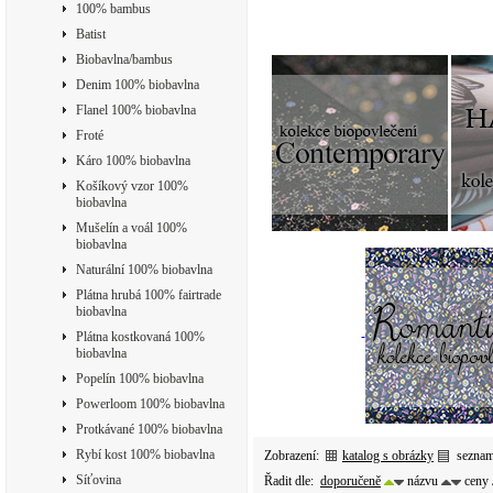
100% bambus
Batist
Biobavlna/bambus
Denim 100% biobavlna
Flanel 100% biobavlna
Froté
Káro 100% biobavlna
Košíkový vzor 100%
biobavlna
Mušelín a voál 100%
biobavlna
Naturální 100% biobavlna
Plátna hrubá 100% fairtrade
biobavlna
Plátna kostkovaná 100%
biobavlna
Popelín 100% biobavlna
Powerloom 100% biobavlna
Protkávané 100% biobavlna
Rybí kost 100% biobavlna
Zobrazení:
katalog s obrázky
sezna
Síťovina
Řadit dle:
doporučeně
názvu
ceny