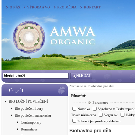
O NÁS
VÝROBA A VO
PRO MÉDIA
KONTAKT
HLEDAT
Nacházíte se:
Biobavlna pro děti
(´- ‿- `)
Filtrování:
BIO LOŽNÍ POVLEČENÍ
Parametry
Bio povlečení Ivory
Novinka
Vyrobeno v České republ
Trvale nízká cena
Vegan ok
Dárky 
Bio povlečení na zakázku
Zobrazit jen produkty skladem
Contemporary
Romanticus
Biobavlna pro děti