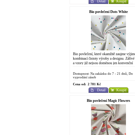
Detail
Koupit
Bio povlečení Dots White
Bio povlečení, které okamžitě zaujme výji
kombinací čistoty výroby a designu. Zářivé
a vzory již nejsou doménou jen konvenční
chemické výroby. Do designově
propracovaného...
Dostupnost: Na zakázku do 7 - 21 dnů, Do
vyprodání zásob
Cena od:
2 781 Kč
Detail
Koupit
Bio povlečení Magic Flowers