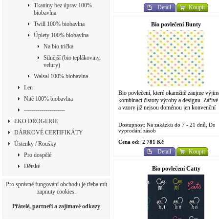
Tkaniny bez úprav 100%
Detail
Koupit
biobavlna
Twill 100% biobavlna
Bio povlečení Bunty
Úplety 100% biobavlna
Na bio trička
Silnější (bio teplákoviny,
velury)
Walsal 100% biobavlna
Len
Bio povlečení, které okamžitě zaujme výji
Nitě 100% biobavlna
kombinací čistoty výroby a designu. Zářivé
a vzory již nejsou doménou jen konvenční
---------------------
chemické výroby. Do designově
EKO DROGERIE
propracovaného...
Dostupnost: Na zakázku do 7 - 21 dnů, Do
vyprodání zásob
DÁRKOVÉ CERTIFIKÁTY
Cena od:
2 781 Kč
Ústenky / Roušky
Detail
Koupit
Pro dospělé
Dětské
Bio povlečení Catty
Pro správné fungování obchodu je třeba mít
zapnuty cookies.
Přátelé, partneři a zajímavé odkazy