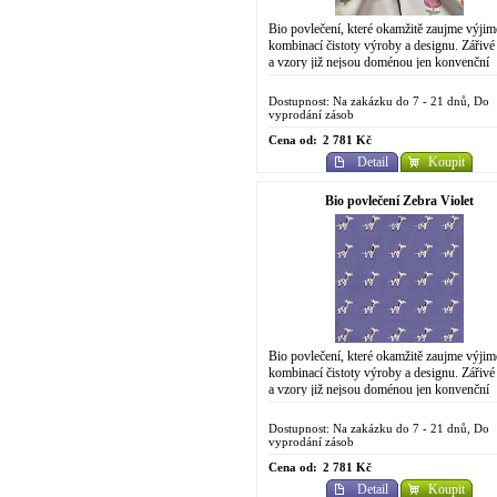
Bio povlečení, které okamžitě zaujme výji
kombinací čistoty výroby a designu. Zářivé
a vzory již nejsou doménou jen konvenční
chemické výroby. Do designově
propracovaného...
Dostupnost: Na zakázku do 7 - 21 dnů, Do
vyprodání zásob
Cena od:
2 781 Kč
Detail
Koupit
Bio povlečení Zebra Violet
Bio povlečení, které okamžitě zaujme výji
kombinací čistoty výroby a designu. Zářivé
a vzory již nejsou doménou jen konvenční
chemické výroby. Do designově
propracovaného...
Dostupnost: Na zakázku do 7 - 21 dnů, Do
vyprodání zásob
Cena od:
2 781 Kč
Detail
Koupit