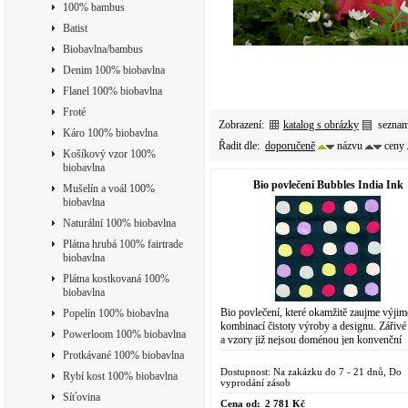
100% bambus
Batist
Biobavlna/bambus
Denim 100% biobavlna
Flanel 100% biobavlna
Froté
Zobrazení:
katalog s obrázky
sezna
Káro 100% biobavlna
Řadit dle:
doporučeně
názvu
ceny
Košíkový vzor 100%
biobavlna
Bio povlečení Bubbles India Ink
Mušelín a voál 100%
biobavlna
Naturální 100% biobavlna
Plátna hrubá 100% fairtrade
biobavlna
Plátna kostkovaná 100%
biobavlna
Bio povlečení, které okamžitě zaujme výji
Popelín 100% biobavlna
kombinací čistoty výroby a designu. Zářivé
Powerloom 100% biobavlna
a vzory již nejsou doménou jen konvenční
chemické výroby. Do designově
Protkávané 100% biobavlna
propracovaného...
Dostupnost: Na zakázku do 7 - 21 dnů, Do
Rybí kost 100% biobavlna
vyprodání zásob
Síťovina
Cena od:
2 781 Kč