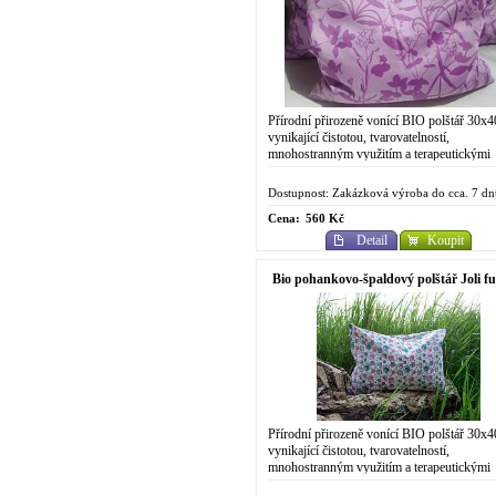
Přírodní přirozeně vonící BIO polštář 30x
vynikající čistotou, tvarovatelností,
mnohostranným využitím a terapeutickými
účinky. V neposlední řadě však také skvělo
cenou a...
Dostupnost: Zakázková výroba do cca. 7 dn
Cena:
560 Kč
Detail
Koupit
Bio pohankovo-špaldový polštář Joli fu
Přírodní přirozeně vonící BIO polštář 30x
vynikající čistotou, tvarovatelností,
mnohostranným využitím a terapeutickými
účinky. V neposlední řadě však také skvělo