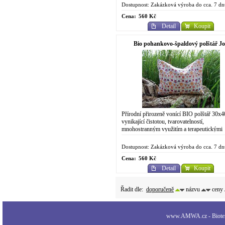
cenou a...
Dostupnost: Zakázková výroba do cca. 7 dn
Cena:
560 Kč
Detail
Koupit
Bio pohankovo-špaldový polštář Jo
multicolor
Přírodní přirozeně vonící BIO polštář 30x
vynikající čistotou, tvarovatelností,
mnohostranným využitím a terapeutickými
účinky. V neposlední řadě však také skvělo
cenou a...
Dostupnost: Zakázková výroba do cca. 7 dn
Cena:
560 Kč
Detail
Koupit
Řadit dle:
doporučeně
názvu
ceny
www.AMWA.cz - Biotexti