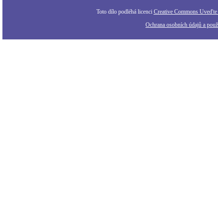
Toto dílo podléhá licenci
Creative Commons Uveďte a
Ochrana osobních údajů a použi