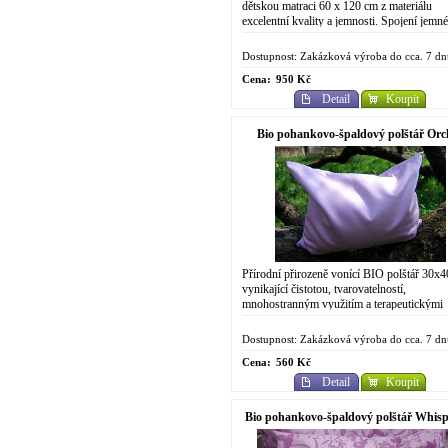
dětskou matraci 60 x 120 cm z materiálu
excelentní kvality a jemnosti. Spojení jemn
doteku přírodního saténového plátna a pohod
Dostupnost: Zakázková výroba do cca. 7 dn
Cena:
950 Kč
Detail
Koupit
Bio pohankovo-špaldový polštář Orc
Přírodní přirozeně vonící BIO polštář 30x
vynikající čistotou, tvarovatelností,
mnohostranným využitím a terapeutickými
účinky. V neposlední řadě však také skvělo
cenou a...
Dostupnost: Zakázková výroba do cca. 7 dn
Cena:
560 Kč
Detail
Koupit
Bio pohankovo-špaldový polštář Whisp
Grass Orchid