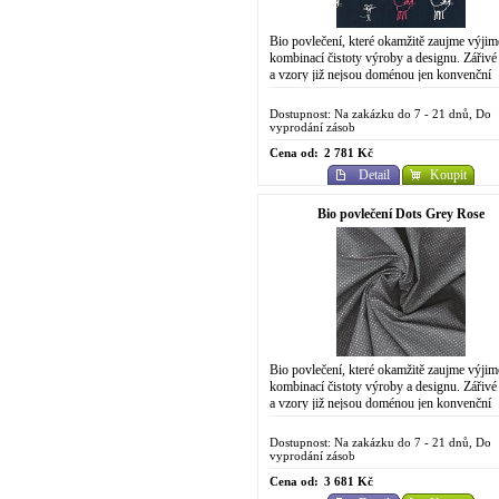
Bio povlečení, které okamžitě zaujme výji
kombinací čistoty výroby a designu. Zářivé
a vzory již nejsou doménou jen konvenční
chemické výroby. Do designově
propracovaného...
Dostupnost: Na zakázku do 7 - 21 dnů, Do
vyprodání zásob
Cena od:
2 781 Kč
Detail
Koupit
Bio povlečení Dots Grey Rose
Bio povlečení, které okamžitě zaujme výji
kombinací čistoty výroby a designu. Zářivé
a vzory již nejsou doménou jen konvenční
chemické výroby. Do designově
propracovaného...
Dostupnost: Na zakázku do 7 - 21 dnů, Do
vyprodání zásob
Cena od:
3 681 Kč