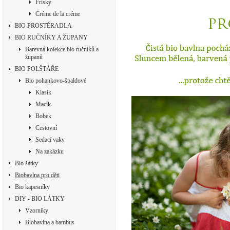
Frisky
Créme de la créme
BIO PROSTĚRADLA
BIO RUČNÍKY A ŽUPANY
Barevná kolekce bio ručníků a
županů
BIO POLŠTÁŘE
Bio pohankovo-špaldové
Klasik
Macík
Bobek
Cestovní
Sedací vaky
Na zakázku
Bio šátky
Biobavlna pro děti
Bio kapesníky
DIY - BIO LÁTKY
Vzorníky
Biobavlna a bambus