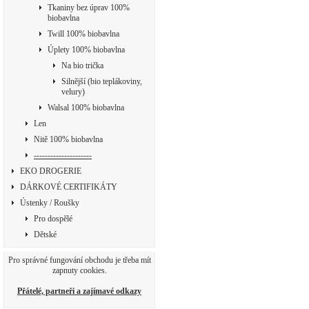
Tkaniny bez úprav 100%
biobavlna
Twill 100% biobavlna
Úplety 100% biobavlna
Na bio trička
Silnější (bio teplákoviny,
velury)
Walsal 100% biobavlna
Len
Nitě 100% biobavlna
---------------------
EKO DROGERIE
DÁRKOVÉ CERTIFIKÁTY
Ústenky / Roušky
Pro dospělé
Dětské
Pro správné fungování obchodu je třeba mít
zapnuty cookies.
Přátelé, partneři a zajímavé odkazy