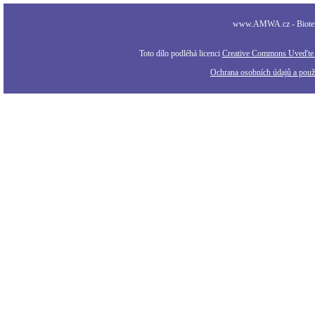
www.AMWA.cz - Biotexti
Toto dílo podléhá licenci
Creative Commons Uveďte a
Ochrana osobních údajů a použi