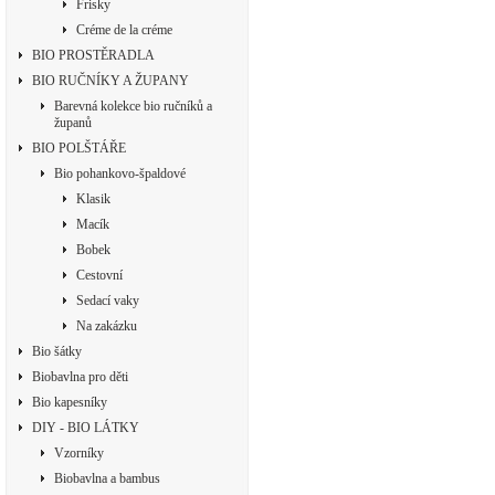
Frisky
Créme de la créme
BIO PROSTĚRADLA
BIO RUČNÍKY A ŽUPANY
Barevná kolekce bio ručníků a
županů
BIO POLŠTÁŘE
Bio pohankovo-špaldové
Klasik
Macík
Bobek
Cestovní
Sedací vaky
Na zakázku
Bio šátky
Biobavlna pro děti
Bio kapesníky
DIY - BIO LÁTKY
Vzorníky
Biobavlna a bambus