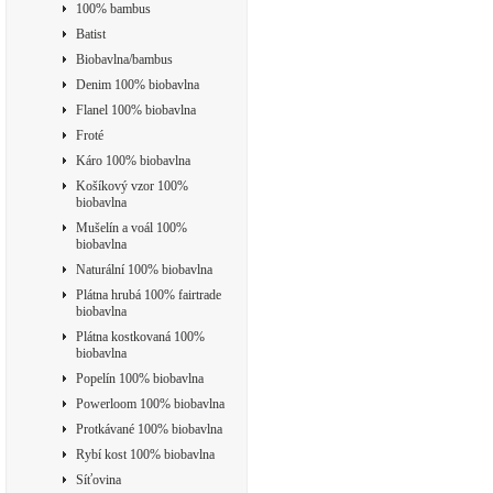
100% bambus
Batist
Biobavlna/bambus
Denim 100% biobavlna
Flanel 100% biobavlna
Froté
Káro 100% biobavlna
Košíkový vzor 100%
biobavlna
Mušelín a voál 100%
biobavlna
Naturální 100% biobavlna
Plátna hrubá 100% fairtrade
biobavlna
Plátna kostkovaná 100%
biobavlna
Popelín 100% biobavlna
Powerloom 100% biobavlna
Protkávané 100% biobavlna
Rybí kost 100% biobavlna
Síťovina