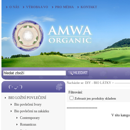
O NÁS
VÝROBA A VO
PRO MÉDIA
KONTAKT
HLEDAT
Nacházíte se:
DIY - BIO LÁTKY
>
-------------
(´- ‿- `)
Filtrování:
BIO LOŽNÍ POVLEČENÍ
Zobrazit jen produkty skladem
Bio povlečení Ivory
---------------------
Bio povlečení na zakázku
V této katego
Contemporary
Romanticus