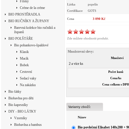
Frisky
Látka
popelín
Créme de la créme
Certifikace
GOTS
BIO PROSTĚRADLA
Cena
3 090 Kč
BIO RUČNÍKY A ŽUPANY
Barevná kolekce bio ručníků a
županů
BIO POLŠTÁŘE
Zde můžete ohodnotit produkt.
Bio pohankovo-špaldové
Množstevní slevy:
Klasik
Množství
Macík
2 a více ks
Bobek
Cestovní
Počet kusů
Sedací vaky
Cena/ks
Cena celkem s DP
Na zakázku
Bio šátky
Biobavlna pro děti
Bio kapesníky
Varianty zboží:
DIY - BIO LÁTKY
Název
Vzorníky
Biobavlna a bambus
Bio povlečení Elisabet 140x200 + 