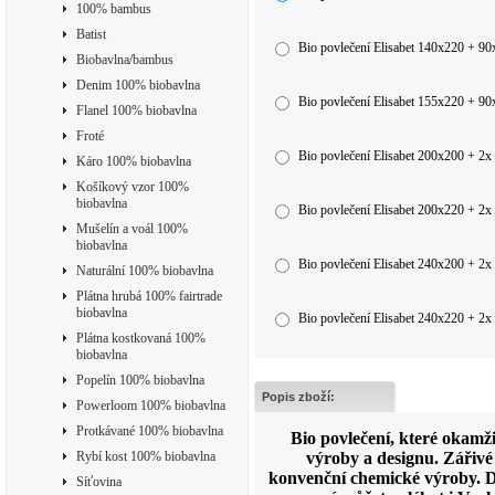
100% bambus
Batist
Bio povlečení Elisabet 140x220 + 9
Biobavlna/bambus
Denim 100% biobavlna
Bio povlečení Elisabet 155x220 + 9
Flanel 100% biobavlna
Froté
Bio povlečení Elisabet 200x200 + 2
Káro 100% biobavlna
Košíkový vzor 100%
biobavlna
Bio povlečení Elisabet 200x220 + 2
Mušelín a voál 100%
biobavlna
Bio povlečení Elisabet 240x200 + 2
Naturální 100% biobavlna
Plátna hrubá 100% fairtrade
biobavlna
Bio povlečení Elisabet 240x220 + 2
Plátna kostkovaná 100%
biobavlna
Popelín 100% biobavlna
Popis zboží:
Powerloom 100% biobavlna
Protkávané 100% biobavlna
Bio povlečení, které okamž
Rybí kost 100% biobavlna
výroby a designu. Zářivé
konvenční chemické výroby. D
Síťovina