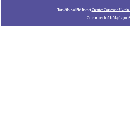
Toto dílo podléhá licenci
Creative Commons Uveďte a
Ochrana osobních údajů a použi