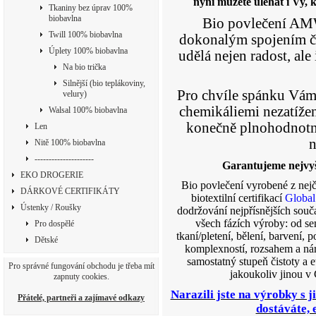
nyní můžete uléhat i Vy, 
Tkaniny bez úprav 100%
biobavlna
Bio povlečení AMW
Twill 100% biobavlna
dokonalým spojením či
Úplety 100% biobavlna
udělá nejen radost, ale
Na bio trička
Silnější (bio teplákoviny,
Pro chvíle spánku Vám 
velury)
chemikáliemi nezatížen
Walsal 100% biobavlna
konečně plnohodnotně
Len
n
Nitě 100% biobavlna
---------------------
Garantujeme nejvyšš
EKO DROGERIE
Bio povlečení vyrobené z nejč
DÁRKOVÉ CERTIFIKÁTY
biotextilní certifikací
Global
Ústenky / Roušky
dodržování nejpřísnějších souč
všech fázích výroby: od sem
Pro dospělé
tkaní/pletení, bělení, barvení,
Dětské
komplexností, rozsahem a ná
samostatný stupeň čistoty a e
Pro správné fungování obchodu je třeba mít
jakoukoliv jinou v 
zapnuty cookies.
Narazili jste na výrobky s j
Přátelé, partneři a zajímavé odkazy
dostáváte, e