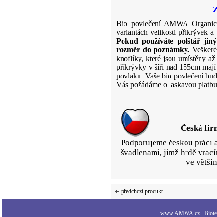
Z
Bio povlečení AMWA Organic 
variantách velikosti přikrývek a
Pokud používáte polštář jin
rozměr do poznámky.
Veškeré 
knoflíky, které jsou umístěny a
přikrývky v šíři nad 155cm mají 
povlaku. Vaše bio povlečení bud
Vás požádáme o laskavou platbu
Česká fir
Podporujeme českou práci a
švadlenami, jimž hrdě vrací
ve většin
předchozí produkt
www.AMWA.cz - Biotexti