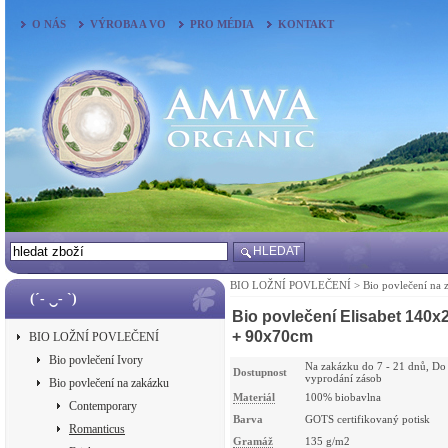
O NÁS
VÝROBA A VO
PRO MÉDIA
KONTAKT
HLEDAT
BIO LOŽNÍ POVLEČENÍ
>
Bio povlečení na 
(´- ‿- `)
Bio povlečení Elisabet 140x
+ 90x70cm
BIO LOŽNÍ POVLEČENÍ
Bio povlečení Ivory
Na zakázku do 7 - 21 dnů, Do
Dostupnost
vyprodání zásob
Bio povlečení na zakázku
Materiál
100% biobavlna
Contemporary
Barva
GOTS certifikovaný potisk
Romanticus
Gramáž
135 g/m2