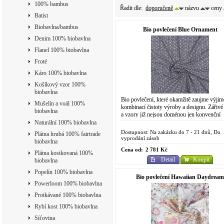
100% bambus
Řadit dle:
doporučeně
názvu
ceny
Batist
Biobavlna/bambus
Bio povlečení Blue Ornament
Denim 100% biobavlna
Flanel 100% biobavlna
Froté
Káro 100% biobavlna
Košíkový vzor 100%
biobavlna
Bio povlečení, které okamžitě zaujme výji
Mušelín a voál 100%
kombinací čistoty výroby a designu. Zářivé
biobavlna
a vzory již nejsou doménou jen konvenční
chemické výroby. Do designově...
Naturální 100% biobavlna
Dostupnost: Na zakázku do 7 - 21 dnů, Do
Plátna hrubá 100% fairtrade
vyprodání zásob
biobavlna
Cena od:
2 781 Kč
Plátna kostkovaná 100%
Detail
Koupit
biobavlna
Popelín 100% biobavlna
Bio povlečení Hawaiian Daydream
Powerloom 100% biobavlna
Protkávané 100% biobavlna
Rybí kost 100% biobavlna
Síťovina