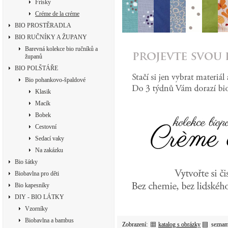
Frisky
Créme de la créme
BIO PROSTĚRADLA
BIO RUČNÍKY A ŽUPANY
Barevná kolekce bio ručníků a
županů
BIO POLŠTÁŘE
Bio pohankovo-špaldové
Klasik
Macík
Bobek
Cestovní
Sedací vaky
Na zakázku
Bio šátky
Biobavlna pro děti
Bio kapesníky
DIY - BIO LÁTKY
Vzorníky
Biobavlna a bambus
Zobrazení:
katalog s obrázky
sezna