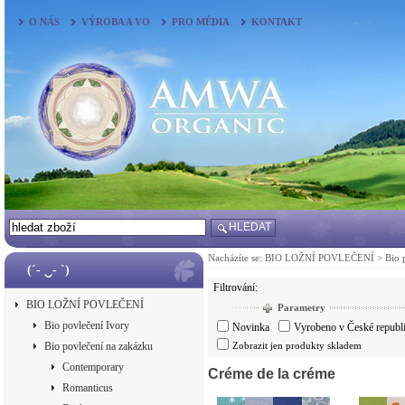
O NÁS
VÝROBA A VO
PRO MÉDIA
KONTAKT
HLEDAT
Nacházíte se:
BIO LOŽNÍ POVLEČENÍ
>
Bio 
(´- ‿- `)
Filtrování:
BIO LOŽNÍ POVLEČENÍ
Parametry
Bio povlečení Ivory
Novinka
Vyrobeno v České republ
Bio povlečení na zakázku
Zobrazit jen produkty skladem
Contemporary
Créme de la créme
Romanticus