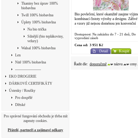
Tkaniny bez úprav 100%
biobavlna
Bio povlečení, které okamžitě zaujme výji
Twill 100% biobavlna
kombinací čistoty výroby a designu. Zářivé
Úplety 100% biobavlna
a vzory již nejsou doménou jen konvenční
chemické výroby. Do designově...
Na bio trička
Dostupnost: Na zakázku do 7 - 21 dnů, Do
Silnější (bio teplákoviny,
vyprodání zásob
velury)
Cena od:
3 951 Kč
Walsal 100% biobavlna
Detail
Koupit
Len
Nitě 100% biobavlna
Řadit dle:
doporučeně
názvu
ceny
---------------------
EKO DROGERIE
DÁRKOVÉ CERTIFIKÁTY
Ústenky / Roušky
Pro dospělé
Dětské
Pro správné fungování obchodu je třeba mít
zapnuty cookies.
Přátelé, partneři a zajímavé odkazy