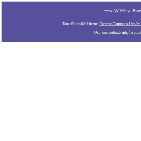
www.AMWA.cz - Biotexti
Toto dílo podléhá licenci
Creative Commons Uveďte a
Ochrana osobních údajů a použi