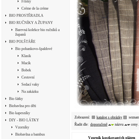
Frisky
Créme de la créme
BIO PROSTĚRADLA
BIO RUČNÍKY A ŽUPANY
Barevná kolekce bio ručníků a
županů
BIO POLŠTÁŘE
Bio pohankovo-špaldové
Klasik
Macík
Bobek
Cestovní
Sedací vaky
Na zakázku
Bio šátky
Biobavlna pro děti
Bio kapesníky
Zobrazení:
katalog s obrázky
sezna
DIY - BIO LÁTKY
Řadit dle:
doporučeně
názvu
ceny
Vzorníky
Biobavlna a bambus
Vzorník kostkovaných pláten