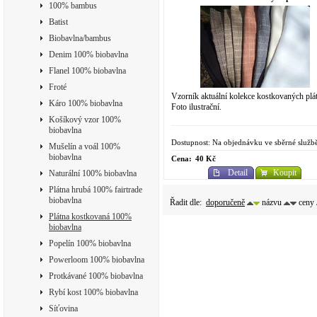
100% bambus
Batist
Biobavlna/bambus
Denim 100% biobavlna
Flanel 100% biobavlna
Froté
Vzorník aktuální kolekce kostkovaných plá
Káro 100% biobavlna
Foto ilustrační.
Košíkový vzor 100%
biobavlna
Dostupnost: Na objednávku ve sběrné služb
Mušelín a voál 100%
biobavlna
Cena:
40 Kč
Detail
Koupit
Naturální 100% biobavlna
Plátna hrubá 100% fairtrade
biobavlna
Řadit dle:
doporučeně
názvu
ceny
Plátna kostkovaná 100%
biobavlna
Popelín 100% biobavlna
Powerloom 100% biobavlna
Protkávané 100% biobavlna
Rybí kost 100% biobavlna
Síťovina