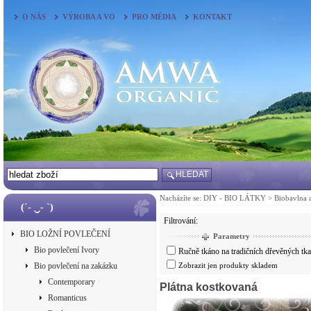
O NÁS
VÝROBA A VO
PRO MÉDIA
KONTAKT
HLEDAT
Nacházíte se:
DIY - BIO LÁTKY
>
Biobavlna 
(´- ‿- `)
Filtrování:
BIO LOŽNÍ POVLEČENÍ
Parametry
Bio povlečení Ivory
Ručně tkáno na tradičních dřevěných tk
Bio povlečení na zakázku
Zobrazit jen produkty skladem
Contemporary
Plátna kostkovaná
Romanticus