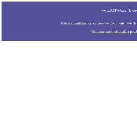
www.AMWA.cz - Biotexti
Toto dílo podléhá licenci
Creative Commons Uveďte a
Ochrana osobních údajů a použi