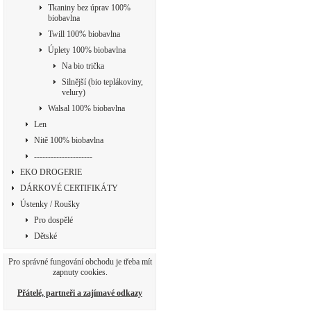
Tkaniny bez úprav 100%
biobavlna
Twill 100% biobavlna
Úplety 100% biobavlna
Na bio trička
Silnější (bio teplákoviny,
velury)
Walsal 100% biobavlna
Len
Nitě 100% biobavlna
---------------------
EKO DROGERIE
DÁRKOVÉ CERTIFIKÁTY
Ústenky / Roušky
Pro dospělé
Dětské
Pro správné fungování obchodu je třeba mít
zapnuty cookies.
Přátelé, partneři a zajímavé odkazy