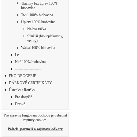
Tkaniny bez úprav 100%
biobavlna
Twill 100% biobavlna
Úplety 100% biobavlna
Na bio trička
Silnější (bio teplákoviny,
velury)
Walsal 100% biobavlna
Len
Nitě 100% biobavlna
---------------------
EKO DROGERIE
DÁRKOVÉ CERTIFIKÁTY
Ústenky / Roušky
Pro dospělé
Dětské
Pro správné fungování obchodu je třeba mít
zapnuty cookies.
Přátelé, partneři a zajímavé odkazy