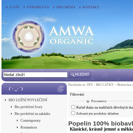
O NÁS
VÝROBA A VO
PRO MÉDIA
KONTAKT
HLEDAT
Nacházíte se:
DIY - BIO LÁTKY
>
Biobavlna 
(´- ‿- `)
Filtrování:
BIO LOŽNÍ POVLEČENÍ
Parametry
Bio povlečení Ivory
Ručně tkáno na tradičních dřevěných tk
Bio povlečení na zakázku
Zobrazit jen produkty skladem
Contemporary
Popelín 100% biobav
Romanticus
Klasické, krásně jemné a měkké l