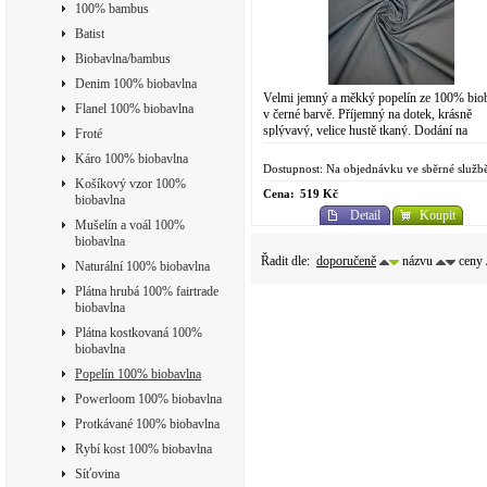
100% bambus
Batist
Biobavlna/bambus
Denim 100% biobavlna
Velmi jemný a měkký popelín ze 100% bio
Flanel 100% biobavlna
v černé barvě. Příjemný na dotek, krásně
splývavý, velice hustě tkaný. Dodání na
Froté
objednávku v rámci sběrných služeb AM
Káro 100% biobavlna
Organic....
Dostupnost: Na objednávku ve sběrné služb
Košíkový vzor 100%
Cena:
519 Kč
biobavlna
Detail
Koupit
Mušelín a voál 100%
biobavlna
Řadit dle:
doporučeně
názvu
ceny
Naturální 100% biobavlna
Plátna hrubá 100% fairtrade
biobavlna
Plátna kostkovaná 100%
biobavlna
Popelín 100% biobavlna
Powerloom 100% biobavlna
Protkávané 100% biobavlna
Rybí kost 100% biobavlna
Síťovina