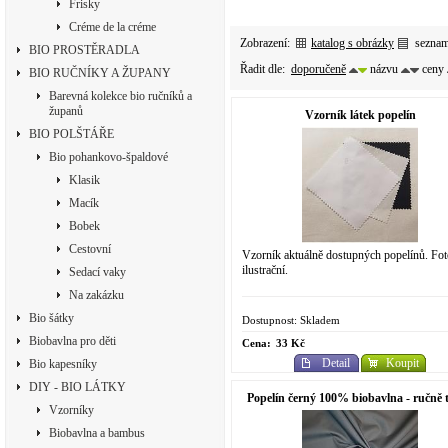
Frisky
Créme de la créme
Zobrazení:
katalog s obrázky
sezna
BIO PROSTĚRADLA
Řadit dle:
doporučeně
názvu
ceny
BIO RUČNÍKY A ŽUPANY
Barevná kolekce bio ručníků a
županů
Vzorník látek popelín
BIO POLŠTÁŘE
Bio pohankovo-špaldové
Klasik
Macík
Bobek
Cestovní
Vzorník aktuálně dostupných popelínů. Fot
ilustrační.
Sedací vaky
Na zakázku
Bio šátky
Dostupnost: Skladem
Biobavlna pro děti
Cena:
33 Kč
Detail
Koupit
Bio kapesníky
DIY - BIO LÁTKY
Popelín černý 100% biobavlna - ručně 
Vzorníky
Biobavlna a bambus