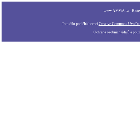
www.AMWA.cz - Biotexti
Toto dílo podléhá licenci
Creative Commons Uveďte a
Ochrana osobních údajů a použi