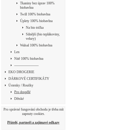
Tkaniny bez úprav 100%
biobavlna
Twill 100% biobavlna
Úplety 100% biobavlna
Na bio trička
Silnější (bio teplákoviny,
velury)
Walsal 100% biobavlna
Len
Nitě 100% biobavlna
---------------------
EKO DROGERIE
DÁRKOVÉ CERTIFIKÁTY
Ústenky / Roušky
Pro dospělé
Dětské
Pro správné fungování obchodu je třeba mít
zapnuty cookies.
Přátelé, partneři a zajímavé odkazy