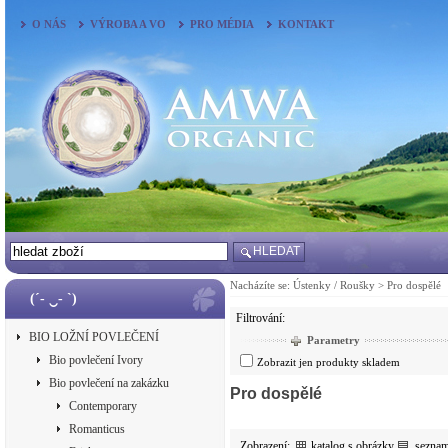
O NÁS
VÝROBA A VO
PRO MÉDIA
KONTAKT
HLEDAT
Nacházíte se:
Ústenky / Roušky
>
Pro dospělé
(´- ‿- `)
Filtrování:
BIO LOŽNÍ POVLEČENÍ
Parametry
Bio povlečení Ivory
Zobrazit jen produkty skladem
Bio povlečení na zakázku
Pro dospělé
Contemporary
Romanticus
Zobrazení:
katalog s obrázky
sezna