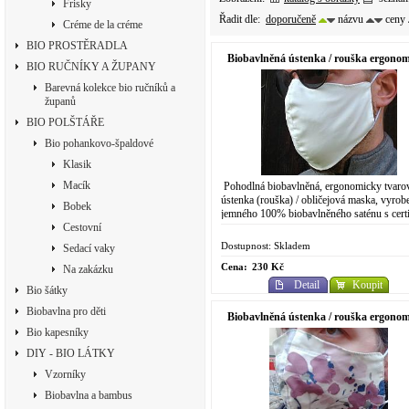
Frisky
Řadit dle:
doporučeně
názvu
ceny
Créme de la créme
BIO PROSTĚRADLA
Biobavlněná ústenka / rouška ergono
BIO RUČNÍKY A ŽUPANY
Natural
Barevná kolekce bio ručníků a
županů
BIO POLŠTÁŘE
Bio pohankovo-špaldové
Klasik
Macík
Pohodlná biobavlněná, ergonomicky tvaro
ústenka (rouška) / obličejová maska, vyrob
Bobek
jemného 100% biobavlněného saténu s certi
GOTS. Opakovaně...
Cestovní
Dostupnost: Skladem
Sedací vaky
Cena:
230 Kč
Na zakázku
Detail
Koupit
Bio šátky
Biobavlna pro děti
Biobavlněná ústenka / rouška ergono
Natida
Bio kapesníky
DIY - BIO LÁTKY
Vzorníky
Biobavlna a bambus