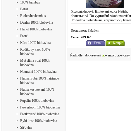
100% bambus
Batist
Nízkonákladová, limitovaná edice Natida,
oboustranná. Do vyprodání zásob materiálu
Biobavlna/bambus
Pohodlná biobavlněná, ergonomicky tvaro
Denim 100% biobavlna
ústenka (rouška) / obličejová maska, vyrobe
Flanel 100% biobavlna
Dostupnost: Skladem
Froté
Cena:
289 Kč
Káro 100% biobavlna
Detail
Koupit
Košíkový vzor 100%
biobavlna
Řadit dle:
doporučeně
názvu
ceny
Mušelín a voál 100%
biobavlna
Naturální 100% biobavlna
Plátna hrubá 100% fairtrade
biobavlna
Plátna kostkovaná 100%
biobavlna
Popelín 100% biobavlna
Powerloom 100% biobavlna
Protkávané 100% biobavlna
Rybí kost 100% biobavlna
Síťovina