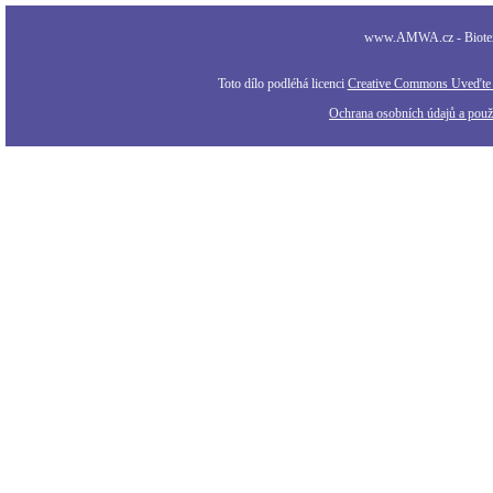
www.AMWA.cz - Biotexti
Toto dílo podléhá licenci
Creative Commons Uveďte a
Ochrana osobních údajů a použi