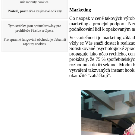
mít zapnuty cookies.
Marketing
Přátelé, partneři a zajímavé odkazy
Co naopak v ceně takových výrobk
marketing a prodejní podporu. Ne
Tyto stránky jsou optimalizovány pro
podněcování lidí k opakovaným n
prohlížeče Firefox a Opera.
Ve skutečnosti je marketing zákla
Pro správné fungování obchodu je třeba mít
vždy se Vás snaží dostat k realiza
zapnuty cookies.
Sofistikované psychologické zpra
propaguje jako něco rychlého, c
prokázaly, že 75 % spotřebitelskýc
rozhodnuta do tří sekund. Modní b
vytváření takzvaných instant hooks
okamžitě "zaháčkují".