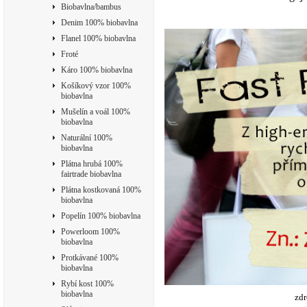
Biobavlna/bambus
Denim 100% biobavlna
Flanel 100% biobavlna
Froté
Káro 100% biobavlna
Košíkový vzor 100%
biobavlna
Mušelín a voál 100%
biobavlna
Naturální 100%
biobavlna
Plátna hrubá 100%
fairtrade biobavlna
Plátna kostkovaná 100%
biobavlna
Popelín 100% biobavlna
Powerloom 100%
biobavlna
Protkávané 100%
biobavlna
Rybí kost 100%
biobavlna
zd