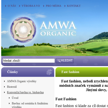
O NÁS
VÝROBA A VO
PRO MÉDIA
KONTAKT
HLEDAT
Články
Fast fashion
Fast fashion, neboli zrychl
AMWA Organic výrobky
módních značek vymámit z nas
Biotextil
Jinými slovy, 
Konvenční bavlna vs. biobavlna
Úvod
Fast Fashion
Bavlna: od semínka k finálnímu
Fast fashion si klade za cíl dost
výrobku