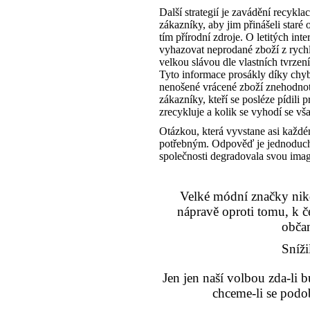
Další strategií je zavádění recykl
zákazníky, aby jim přinášeli staré 
tím přírodní zdroje. O letitých in
vyhazovat neprodané zboží z rychl
velkou slávou dle vlastních tvrzení
Tyto informace prosákly díky chy
nenošené vrácené zboží znehodnoti
zákazníky, kteří se posléze pídili p
zrecykluje a kolik se vyhodí se vš
Otázkou, která vyvstane asi každ
potřebným. Odpověď je jednoduchá 
společnosti degradovala svou imag
Velké módní značky nikd
nápravě oproti tomu, k 
občan
Sníži
Jen jen naší volbou zda-li
chceme-li se pod