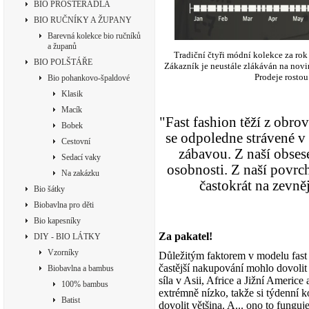
BIO PROSTĚRADLA
BIO RUČNÍKY A ŽUPANY
Barevná kolekce bio ručníků
a županů
Tradiční čtyři módní kolekce za rok
BIO POLŠTÁŘE
Zákazník je neustále zlákáván na novi
Prodeje rostou
Bio pohankovo-špaldové
Klasik
Macík
"Fast fashion těží z obro
Bobek
se odpoledne strávené v 
Cestovní
zábavou. Z naší obses
Sedací vaky
osobnosti. Z naší povrch
Na zakázku
častokrát
na zevněj
Bio šátky
Biobavlna pro děti
Bio kapesníky
Za pakatel!
DIY - BIO LÁTKY
Vzorníky
Důležitým faktorem v modelu fast f
častější nakupování mohlo dovolit c
Biobavlna a bambus
síla v Asii, Africe a Jižní Americ
100% bambus
extrémně nízko, takže si týdenní
Batist
dovolit většina. A... ono to funguje