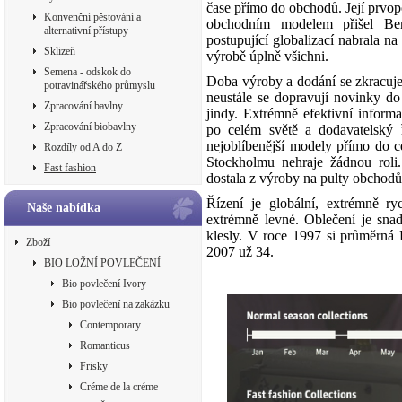
čase přímo do obchodů. Její prvop
Konvenční pěstování a
obchodním modelem přišel Ben
alternativní přístupy
postupující globalizací nabrala na 
Sklizeň
výrobě úplně všichni.
Semena - odskok do
Doba výroby a dodání se zkracuj
potravinářského průmyslu
neustále se dopravují novinky d
Zpracování bavlny
jindy. Extrémně efektivní infor
Zpracování biobavlny
po celém světě a dodavatelský ř
nejoblíbenější modely přímo do ce
Rozdíly od A do Z
Stockholmu nehraje žádnou roli.
Fast fashion
dostala z výroby na pulty obchodů.
Řízení je globální, extrémně r
Naše nabídka
extrémně levné. Oblečení je sna
klesly. V roce 1997 si průměrná B
Zboží
2007 už 34.
BIO LOŽNÍ POVLEČENÍ
Bio povlečení Ivory
Bio povlečení na zakázku
Contemporary
Romanticus
Frisky
Créme de la créme