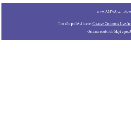
www.AMWA.cz - Biotexti
Toto dílo podléhá licenci
Creative Commons Uveďte a
Ochrana osobních údajů a použi