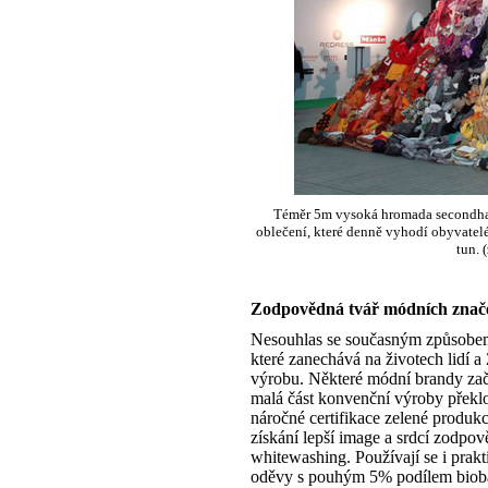
Téměr 5m vysoká hromada secondha
oblečení, které denně vyhodí obyvatel
tun. 
Zodpovědná tvář módních znač
Nesouhlas se současným způsobem 
které zanechává na životech lidí 
výrobu. Některé módní brandy zač
malá část konvenční výroby překlop
náročné certifikace zelené produk
získání lepší image a srdcí zodpov
whitewashing. Používají se i prak
oděvy s pouhým 5% podílem bioba