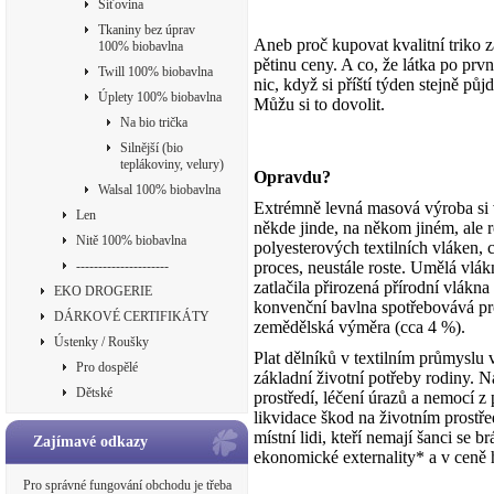
Síťovina
Tkaniny bez úprav
Aneb proč kupovat kvalitní triko z
100% biobavlna
pětinu ceny. A co, že látka po prvn
Twill 100% biobavlna
nic, když si příští týden stejně pů
Úplety 100% biobavlna
Můžu si to dovolit.
Na bio trička
Silnější (bio
teplákoviny, velury)
Opravdu?
Walsal 100% biobavlna
Extrémně levná masová výroba si
Len
někde jinde, na někom jiném, ale
Nitě 100% biobavlna
polyesterových textilních vláken,
---------------------
proces, neustále roste. Umělá vlákn
zatlačila přirozená přírodní vlákn
EKO DROGERIE
konvenční bavlna spotřebovává proc
DÁRKOVÉ CERTIFIKÁTY
zemědělská výměra (cca 4 %).
Ústenky / Roušky
Plat dělníků v textilním průmyslu 
Pro dospělé
základní životní potřeby rodiny. 
Dětské
prostředí, léčení úrazů a nemocí 
likvidace škod na životním prostř
místní lidi, kteří nemají šanci se b
Zajímavé odkazy
ekonomické externality* a v ceně 
Pro správné fungování obchodu je třeba