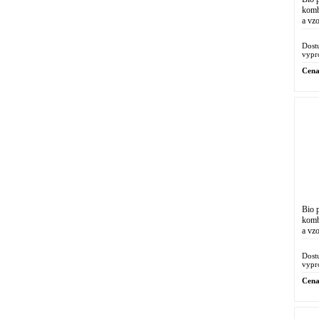
komb
a vz
chem
Dost
vypr
Cena
Bio 
komb
a vz
chem
Dost
vypr
Cena