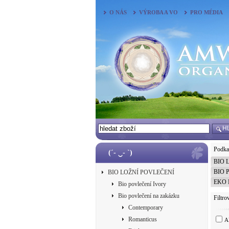
O NÁS
VÝROBA A VO
PRO MÉDIA
H
Podkat
(´- ‿- `)
BIO 
BIO 
BIO LOŽNÍ POVLEČENÍ
EKO 
Bio povlečení Ivory
Bio povlečení na zakázku
Filtro
Contemporary
Romanticus
A