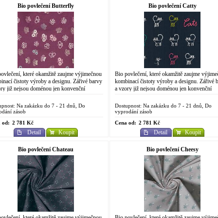
Bio povlečení Butterfly
Bio povlečení Catty
povlečení, které okamžitě zaujme výjimečnou
Bio povlečení, které okamžitě zaujme výjim
inací čistoty výroby a designu. Zářivé barvy
kombinací čistoty výroby a designu. Zářivé 
ory již nejsou doménou jen konvenční
a vzory již nejsou doménou jen konvenční
ické výroby. Do designově
chemické výroby. Do designově
racovaného...
propracovaného...
upnost: Na zakázku do 7 - 21 dnů, Do
Dostupnost: Na zakázku do 7 - 21 dnů, Do
odání zásob
vyprodání zásob
 od:
2 781 Kč
Cena od:
2 781 Kč
Detail
Koupit
Detail
Koupit
Bio povlečení Chateau
Bio povlečení Cheesy
povlečení, které okamžitě zaujme výjimečnou
Bio povlečení, které okamžitě zaujme výjim