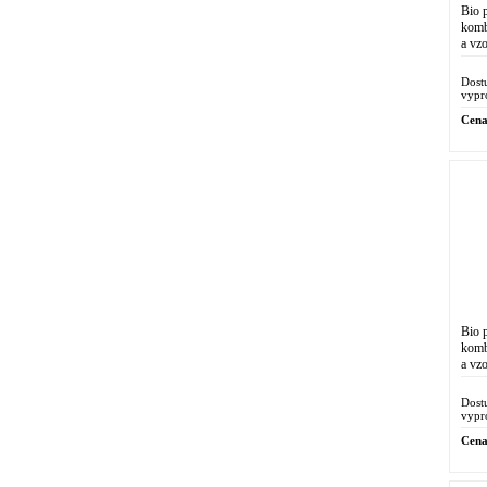
Bio 
komb
a vz
chem
prop
Dost
vypr
Cena
Bio 
komb
a vz
chem
prop
Dost
vypr
Cena