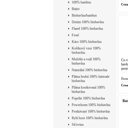
100% bambus
Cena
Batist
Biobavlna/bambus
Denim 100% biobavlna
Flanel 100% biobavlna
Froté
Káro 100% biobavlna
Košíkový vzor 100%
biobavlna
Mušelín a voál 100%
Co v
biobavlna
bavl
pestr
Naturální 100% biobavlna
mate
Plátna hrubá 100% fairtrade
Dost
biobavlna
Cena
Plátna kostkovaná 100%
biobavlna
Popelín 100% biobavlna
Bat
Powerloom 100% biobavlna
Protkávané 100% biobavlna
Rybí kost 100% biobavlna
Síťovina