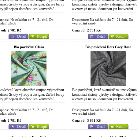
inací čistoty výroby a designu. Zářivé barvy
kombinací čistoty výroby a designu. Zářivé 
ory již nejsou doménou jen konvenční
a vzory již nejsou doménou jen konvenční
ické výroby. Do designově...
chemické výroby. Do designově
propracovaného...
upnost: Na zakázku do 7 - 21 dnů, Do
Dostupnost: Na zakázku do 7 - 21 dnů, Do
odání zásob
vyprodání zásob
 od:
2 781 Kč
Cena od:
2 781 Kč
Detail
Koupit
Detail
Koupit
Bio povlečení Clara
Bio povlečení Dots Grey Rose
povlečení, které okamžitě zaujme výjimečnou
Bio povlečení, které okamžitě zaujme výjim
inací čistoty výroby a designu. Zářivé barvy
kombinací čistoty výroby a designu. Zářivé 
ory již nejsou doménou jen konvenční
a vzory již nejsou doménou jen konvenční
ické výroby. Do designově...
chemické výroby. Do designově
propracovaného...
upnost: Na zakázku do 7 - 21 dnů, Do
Dostupnost: Na zakázku do 7 - 21 dnů, Do
odání zásob
vyprodání zásob
 od:
2 781 Kč
Cena od:
3 681 Kč
Detail
Koupit
Detail
Koupit