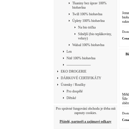
Tkaniny bez úprav 100%
biobavlna
Jemn
Twill 100% biobavlna
bioba
Úplety 100% biobavlna
sukně
obje
Na bio trička
Organ
Dost
Silnější (bio teplákoviny,
velury)
Cena
Walsal 100% biobavlna
Len
Bí
Nitě 100% biobavlna
---------------------
EKO DROGERIE
DÁRKOVÉ CERTIFIKÁTY
Ústenky / Roušky
Pro dospělé
Měkk
Dětské
Šíře
sběr
obje
Pro správné fungování obchodu je třeba mít
plate
zapnuty cookies.
Dost
Cena
Přátelé, partneři a zajímavé odkazy