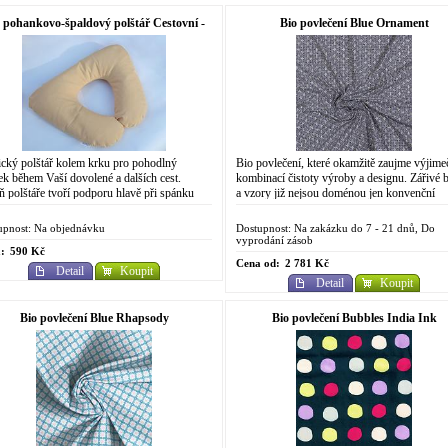
 pohankovo-špaldový polštář Cestovní -
Bio povlečení Blue Ornament
žlutý
ický polštář kolem krku pro pohodlný
Bio povlečení, které okamžitě zaujme výjim
ek během Vaší dovolené a dalších cest.
kombinací čistoty výroby a designu. Zářivé 
ň polštáře tvoří podporu hlavě při spánku
a vzory již nejsou doménou jen konvenční
ě a zabraňuje nepříjemnému natáhnutí...
chemické výroby. Do designově...
upnost: Na objednávku
Dostupnost: Na zakázku do 7 - 21 dnů, Do
vyprodání zásob
:
590 Kč
Cena od:
2 781 Kč
Detail
Koupit
Detail
Koupit
Bio povlečení Blue Rhapsody
Bio povlečení Bubbles India Ink