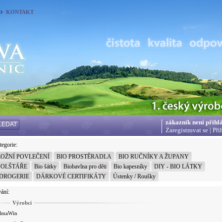
KONTAKT
zákazník není přihl
LEDAT
Zaregistrovat se
|
Při
egorie:
LOŽNÍ POVLEČENÍ
BIO PROSTĚRADLA
BIO RUČNÍKY A ŽUPANY
POLŠTÁŘE
Bio šátky
Biobavlna pro děti
Bio kapesníky
DIY - BIO LÁTKY
DROGERIE
DÁRKOVÉ CERTIFIKÁTY
Ústenky / Roušky
vání:
Výrobci
lmaWin