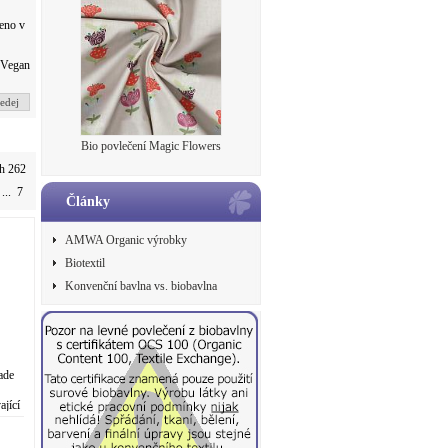
eno v
Vegan
edej
Bio povlečení Magic Flowers
ch 262
...
7
Články
AMWA Organic výrobky
Biotextil
Konvenční bavlna vs. biobavlna
ade
ající
...