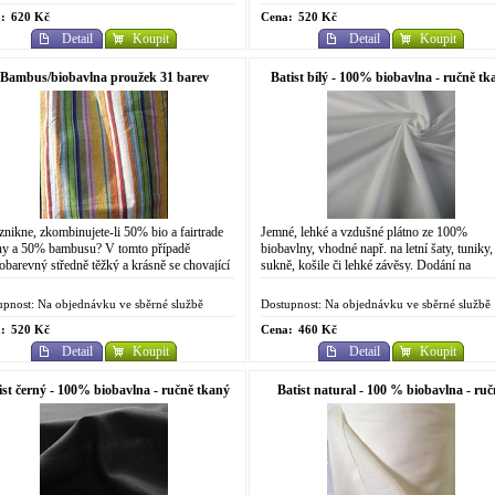
:
620 Kč
Cena:
520 Kč
Detail
Koupit
Detail
Koupit
Bambus/biobavlna proužek 31 barev
Batist bílý - 100% biobavlna - ručně tk
znikne, zkombinujete-li 50% bio a fairtrade
Jemné, lehké a vzdušné plátno ze 100%
ny a 50% bambusu? V tomto případě
biobavlny, vhodné např. na letní šaty, tuniky,
obarevný středně těžký a krásně se chovající
sukně, košile či lehké závěsy. Dodání na
riál. Pevný, splývavý, po bambusu mírně...
objednávku v rámci sběrných služeb AMWA
Organic....
upnost: Na objednávku ve sběrné službě
Dostupnost: Na objednávku ve sběrné službě
:
520 Kč
Cena:
460 Kč
Detail
Koupit
Detail
Koupit
ist černý - 100% biobavlna - ručně tkaný
Batist natural - 100 % biobavlna - ruč
tkaný