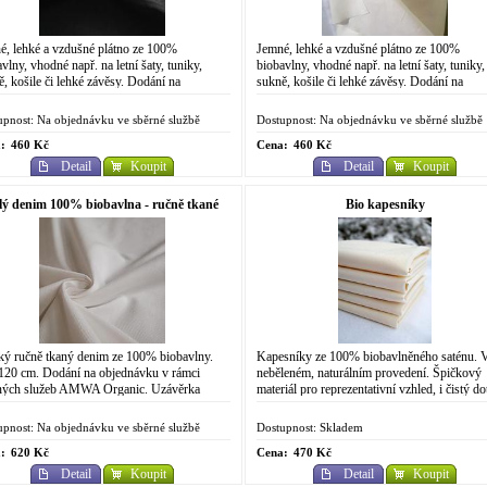
é, lehké a vzdušné plátno ze 100%
Jemné, lehké a vzdušné plátno ze 100%
vlny, vhodné např. na letní šaty, tuniky,
biobavlny, vhodné např. na letní šaty, tuniky,
, košile či lehké závěsy. Dodání na
sukně, košile či lehké závěsy. Dodání na
dnávku v rámci sběrných služeb AMWA
objednávku v rámci sběrných služeb AMWA
ic....
Organic....
upnost: Na objednávku ve sběrné službě
Dostupnost: Na objednávku ve sběrné službě
:
460 Kč
Cena:
460 Kč
Detail
Koupit
Detail
Koupit
lý denim 100% biobavlna - ručně tkané
Bio kapesníky
ý ručně tkaný denim ze 100% biobavlny.
Kapesníky ze 100% biobavlněného saténu. 
 120 cm. Dodání na objednávku v rámci
neběleném, naturálním provedení. Špičkový
ných služeb AMWA Organic. Uzávěrka
materiál pro reprezentativní vzhled, i čistý do
dnávek každý 9. den v měsíci. Uzávěrka
Surová biobavlna použitá na výrobu látky
b...
pochází...
upnost: Na objednávku ve sběrné službě
Dostupnost: Skladem
:
620 Kč
Cena:
470 Kč
Detail
Koupit
Detail
Koupit