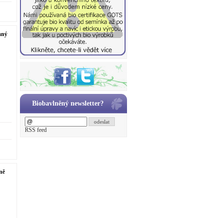
aný
Biobavlněný newsletter?
odeslat
RSS feed
ně