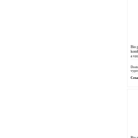
Bio 
komb
a vz
chem
prop
Dost
vypr
Cena
Bio 