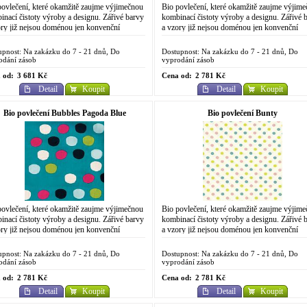
povlečení, které okamžitě zaujme výjimečnou
Bio povlečení, které okamžitě zaujme výjim
inací čistoty výroby a designu. Zářivé barvy
kombinací čistoty výroby a designu. Zářivé 
ory již nejsou doménou jen konvenční
a vzory již nejsou doménou jen konvenční
ické výroby. Do designově
chemické výroby. Do designově
racovaného...
propracovaného...
upnost: Na zakázku do 7 - 21 dnů, Do
Dostupnost: Na zakázku do 7 - 21 dnů, Do
odání zásob
vyprodání zásob
 od:
3 681 Kč
Cena od:
2 781 Kč
Detail
Koupit
Detail
Koupit
Bio povlečení Bubbles Pagoda Blue
Bio povlečení Bunty
povlečení, které okamžitě zaujme výjimečnou
Bio povlečení, které okamžitě zaujme výjim
inací čistoty výroby a designu. Zářivé barvy
kombinací čistoty výroby a designu. Zářivé 
ory již nejsou doménou jen konvenční
a vzory již nejsou doménou jen konvenční
ické výroby. Do designově
chemické výroby. Do designově
racovaného...
propracovaného...
upnost: Na zakázku do 7 - 21 dnů, Do
Dostupnost: Na zakázku do 7 - 21 dnů, Do
odání zásob
vyprodání zásob
 od:
2 781 Kč
Cena od:
2 781 Kč
Detail
Koupit
Detail
Koupit