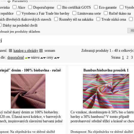
Parametry
ovinka
Akce
Doporučujeme
Bio certifikát GOTS
Eco-garantie
Vyrob
republice
Vyrobeno z Fair Trade bio bavlny
Limitovana serie
Ručně tkáno na
ních dřevěných tkalcovských stavech
Rozměry též na zakázku
Trvale nízká cena
Dárky na poslední chvíli
Hl
obrazit jen produkty skladem
í
azení:
katalog s obrázky
seznam
Zobrazuji produkty 1 - 40 z celkový
 dle:
doporučeně
názvu
ceny
Strana
1
2
3
rinjal" denim - 100% biobavlna - ručně
Bambus/biobavlna proužek 1
tkané
ý ručně tkaný denim ze 100% biobavlny.
Co vznikne, zkombinujete-li 50% bio a fairtr
 120 cm. Úžasná nová kolekce, v barevných
bavlny a 50% bambusu? V tomto případě
ínech, inspirovaných slavnými barvami jedné
pestrobarevný středně těžký a krásně se chov
prestižnějších tradičních evropských...
materiál. Pevný, splývavý, po bambusu mírně
upnost: Na objednávku ve sběrné službě
Dostupnost: Na objednávku ve sběrné službě