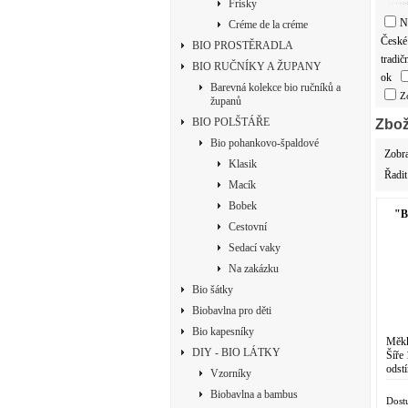
Frisky
N
Créme de la créme
České 
BIO PROSTĚRADLA
tradič
BIO RUČNÍKY A ŽUPANY
ok
Barevná kolekce bio ručníků a
Z
županů
BIO POLŠTÁŘE
Zbož
Bio pohankovo-špaldové
Zobr
Klasik
Řadit
Macík
Bobek
"B
Cestovní
Sedací vaky
Na zakázku
Bio šátky
Biobavlna pro děti
Bio kapesníky
Měkk
DIY - BIO LÁTKY
Šíře
odst
Vzorníky
z nej
Biobavlna a bambus
Dost