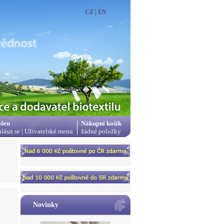
CZ
|
EN
ášen
Nákupní košík
hlásit se
|
Uživatelské menu
žádné položky
Novinky