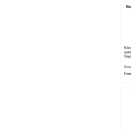
Bio
Klas
spán
Nápl
vsed
Dost
Cena