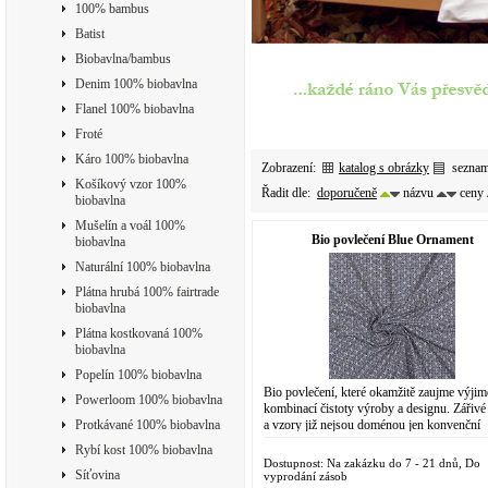
100% bambus
Batist
Biobavlna/bambus
Denim 100% biobavlna
Flanel 100% biobavlna
Froté
Káro 100% biobavlna
Zobrazení:
katalog s obrázky
sezna
Košíkový vzor 100%
Řadit dle:
doporučeně
názvu
ceny
biobavlna
Mušelín a voál 100%
Bio povlečení Blue Ornament
biobavlna
Naturální 100% biobavlna
Plátna hrubá 100% fairtrade
biobavlna
Plátna kostkovaná 100%
biobavlna
Popelín 100% biobavlna
Bio povlečení, které okamžitě zaujme výji
Powerloom 100% biobavlna
kombinací čistoty výroby a designu. Zářivé
a vzory již nejsou doménou jen konvenční
Protkávané 100% biobavlna
chemické výroby. Do designově...
Rybí kost 100% biobavlna
Dostupnost: Na zakázku do 7 - 21 dnů, Do
Síťovina
vyprodání zásob