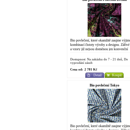
Bio povlečení, které okamžitě zaujme výji
kombinací čistoty výroby a designu. Zářivé
a vzory již nejsou doménou jen konvenční
chemické výroby. Do designově...
Dostupnost: Na zakázku do 7 - 21 dnů, Do
vyprodání zásob
Cena od:
2 781 Kč
Detail
Koupit
Bio povlečení Tokyo
Bio povlečení, které okamžitě zaujme výji