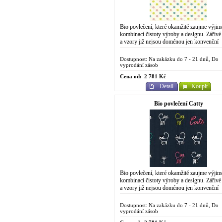
Bio povlečení, které okamžitě zaujme výji
kombinací čistoty výroby a designu. Zářivé
a vzory již nejsou doménou jen konvenční
chemické výroby. Do designově
propracovaného...
Dostupnost: Na zakázku do 7 - 21 dnů, Do
vyprodání zásob
Cena od:
2 781 Kč
Detail
Koupit
Bio povlečení Catty
Bio povlečení, které okamžitě zaujme výji
kombinací čistoty výroby a designu. Zářivé
a vzory již nejsou doménou jen konvenční
chemické výroby. Do designově
propracovaného...
Dostupnost: Na zakázku do 7 - 21 dnů, Do
vyprodání zásob