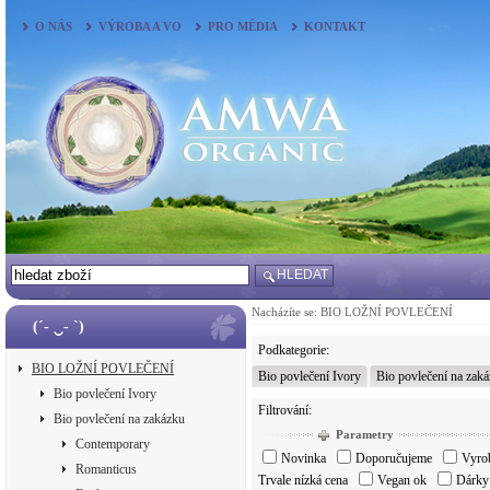
O NÁS
VÝROBA A VO
PRO MÉDIA
KONTAKT
HLEDAT
Nacházíte se:
BIO LOŽNÍ POVLEČENÍ
(´- ‿- `)
Podkategorie:
BIO LOŽNÍ POVLEČENÍ
Bio povlečení Ivory
Bio povlečení na zak
Bio povlečení Ivory
Filtrování:
Bio povlečení na zakázku
Parametry
Contemporary
Novinka
Doporučujeme
Vyrob
Romanticus
Trvale nízká cena
Vegan ok
Dárky 