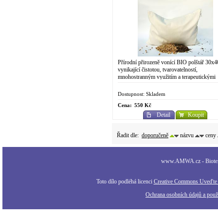
Přírodní přirozeně vonící BIO polštář 30x
vynikající čistotou, tvarovatelností,
mnohostranným využitím a terapeutickými
účinky. V neposlední řadě však také skvělo
cenou a...
Dostupnost: Skladem
Cena:
550 Kč
Detail
Koupit
Řadit dle:
doporučeně
názvu
ceny
www.AMWA.cz - Biotexti
Toto dílo podléhá licenci
Creative Commons Uveďte a
Ochrana osobních údajů a použi