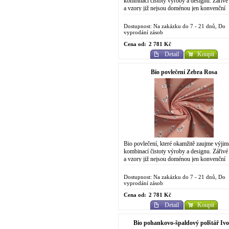
kombinací čistoty výroby a designu. Zářivé
a vzory již nejsou doménou jen konvenční
chemické výroby. Do designově...
Dostupnost: Na zakázku do 7 - 21 dnů, Do
vyprodání zásob
Cena od:
2 781 Kč
Detail
Koupit
Bio povlečení Zebra Rosa
Bio povlečení, které okamžitě zaujme výji
kombinací čistoty výroby a designu. Zářivé
a vzory již nejsou doménou jen konvenční
chemické výroby. Do designově
propracovaného...
Dostupnost: Na zakázku do 7 - 21 dnů, Do
vyprodání zásob
Cena od:
2 781 Kč
Detail
Koupit
Bio pohankovo-špaldový polštář Ivo