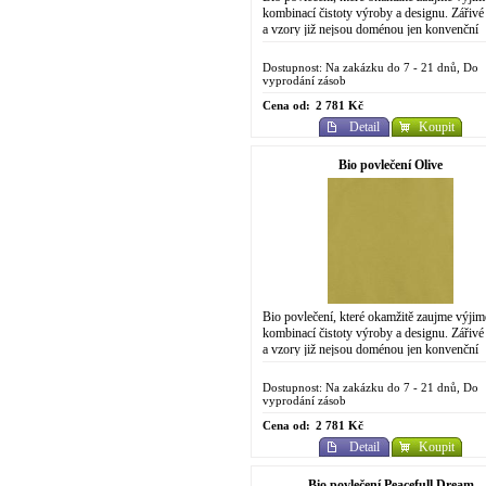
kombinací čistoty výroby a designu. Zářivé
a vzory již nejsou doménou jen konvenční
chemické výroby. Do designově
propracovaného...
Dostupnost: Na zakázku do 7 - 21 dnů, Do
vyprodání zásob
Cena od:
2 781 Kč
Detail
Koupit
Bio povlečení Olive
Bio povlečení, které okamžitě zaujme výji
kombinací čistoty výroby a designu. Zářivé
a vzory již nejsou doménou jen konvenční
chemické výroby. Do designově...
Dostupnost: Na zakázku do 7 - 21 dnů, Do
vyprodání zásob
Cena od:
2 781 Kč
Detail
Koupit
Bio povlečení Peacefull Dream