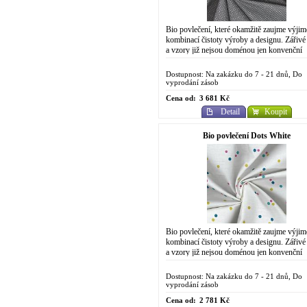
Bio povlečení, které okamžitě zaujme výji
kombinací čistoty výroby a designu. Zářivé
a vzory již nejsou doménou jen konvenční
chemické výroby. Do designově
propracovaného...
Dostupnost: Na zakázku do 7 - 21 dnů, Do
vyprodání zásob
Cena od:
3 681 Kč
Detail
Koupit
Bio povlečení Dots White
Bio povlečení, které okamžitě zaujme výji
kombinací čistoty výroby a designu. Zářivé
a vzory již nejsou doménou jen konvenční
chemické výroby. Do designově
propracovaného...
Dostupnost: Na zakázku do 7 - 21 dnů, Do
vyprodání zásob
Cena od:
2 781 Kč