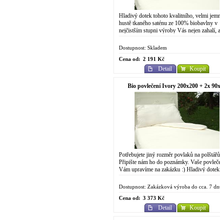
Hladivý dotek tohoto kvalitního, velmi jem
hustě tkaného saténu ze 100% biobavlny v
nejčistším stupni výroby Vás nejen zahalí, a
doslova nadchne. Díky šetrné výrobě jsou.
Dostupnost: Skladem
Cena od:
2 191 Kč
Detail
Koupit
Bio povlečení Ivory 200x200 + 2x 90
Potřebujete jiný rozměr povlaků na polštář
Připište nám ho do poznámky. Vaše povleč
Vám upravíme na zakázku :) Hladivý dotek
tohoto kvalitního, velmi jemného a hustě
tkaného...
Dostupnost: Zakázková výroba do cca. 7 dn
Cena od:
3 373 Kč
Detail
Koupit