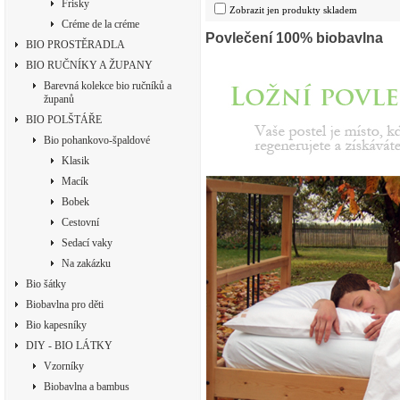
Frisky
Zobrazit jen produkty skladem
Créme de la créme
Povlečení 100% biobavlna
BIO PROSTĚRADLA
BIO RUČNÍKY A ŽUPANY
Barevná kolekce bio ručníků a
županů
BIO POLŠTÁŘE
Bio pohankovo-špaldové
Klasik
Macík
Bobek
Cestovní
Sedací vaky
Na zakázku
Bio šátky
Biobavlna pro děti
Bio kapesníky
DIY - BIO LÁTKY
Vzorníky
Biobavlna a bambus