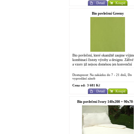
Detail
Koupit
Bio povlečení Greeny
Bio povlečení, které okamžitě zaujme výji
kombinací čistoty výroby a designu. Zářivé
a vzory již nejsou doménou jen konvenční
chemické výroby. Do designově...
Dostupnost: Na zakázku do 7 - 21 dnů, Do
vyprodání zásob
Cena od:
3 681 Kč
Detail
Koupit
Bio povlečení Ivory 140x200 + 90x70