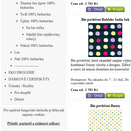
Tkaniny bez úprav 100%
Cena od:
2 781 Kč
biobavlna
Detail
Koupit
Twill 100% biobavlna
Bio povlečení Bubbles India Ink
Úplety 100% biobavlna
Na bio trička
Silnější (bio teplákoviny,
velury)
Walsal 100% biobavlna
Len
Nitě 100% biobavlna
Bio povlečení, které okamžitě zaujme výji
kombinací čistoty výroby a designu. Zářivé
---------------------
a vzory již nejsou doménou jen konvenční
EKO DROGERIE
chemické výroby. Do designově
propracovaného...
DÁRKOVÉ CERTIFIKÁTY
Dostupnost: Na zakázku do 7 - 21 dnů, Do
vyprodání zásob
Ústenky / Roušky
Cena od:
2 781 Kč
Pro dospělé
Detail
Koupit
Dětské
Bio povlečení Bunty
Pro správné fungování obchodu je třeba mít
zapnuty cookies.
Přátelé, partneři a zajímavé odkazy