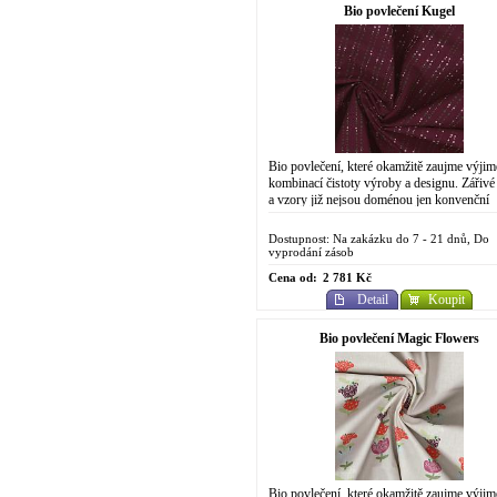
Bio povlečení Kugel
Bio povlečení, které okamžitě zaujme výji
kombinací čistoty výroby a designu. Zářivé
a vzory již nejsou doménou jen konvenční
chemické výroby. Do designově
propracovaného...
Dostupnost: Na zakázku do 7 - 21 dnů, Do
vyprodání zásob
Cena od:
2 781 Kč
Detail
Koupit
Bio povlečení Magic Flowers
Bio povlečení, které okamžitě zaujme výji