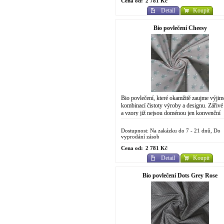
Cena od:
2 781 Kč
Detail
Koupit
Bio povlečení Cheesy
Bio povlečení, které okamžitě zaujme výji
kombinací čistoty výroby a designu. Zářivé
a vzory již nejsou doménou jen konvenční
chemické výroby. Do designově
propracovaného...
Dostupnost: Na zakázku do 7 - 21 dnů, Do
vyprodání zásob
Cena od:
2 781 Kč
Detail
Koupit
Bio povlečení Dots Grey Rose